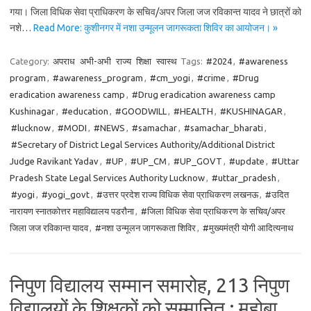
गया। जिला विधिक सेवा प्राधिकरण के सचिव/अपर जिला जज रविकान्त यादव ने छात्रों को
नशे…
Read More: कुशीनगर में नशा उन्मूलन जागरूकता शिविर का आयोजन। »
Category:
अपराध
अभी-अभी
राज्य
शिक्षा
स्वास्थ
Tags:
#2024
,
#awareness
program
,
#awareness_program
,
#cm_yogi
,
#crime
,
#Drug
eradication awareness camp
,
#Drug eradication awareness camp
Kushinagar
,
#education
,
#GOODWILL
,
#HEALTH
,
#KUSHINAGAR
,
#lucknow
,
#MODI
,
#NEWS
,
#samachar
,
#samachar_bharati
,
#Secretary of District Legal Services Authority/Additional District
Judge Ravikant Yadav
,
#UP
,
#UP_CM
,
#UP_GOVT
,
#update
,
#Uttar
Pradesh State Legal Services Authority Lucknow
,
#uttar_pradesh
,
#yogi
,
#yogi_govt
,
#उत्तर प्रदेश राज्य विधिक सेवा प्राधिकरण लखनऊ
,
#उदित
नारायण स्नातकोत्तर महाविद्यालय पडरौना
,
#जिला विधिक सेवा प्राधिकरण के सचिव/अपर
जिला जज रविकान्त यादव
,
#नशा उन्मूलन जागरूकता शिविर
,
#मुख्यमंत्री योगी आदित्यनाथ
निपुण विद्यालय सम्मान समारोह, 213 निपुण
विद्यालयों के शिक्षकों को सम्मानित : महोबा