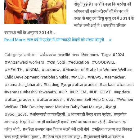
दोगुनी हुई है। उन्होंने कहा कि प्रदेश की
आंगनवाड़ी कार्यकत्रियों की मेहनत की
वजह से मातृ एवं शिशु मृत्यु दर में 2014 के
सापेक्ष कमी आई है। राष्ट्रीय परिवार
स्वास्थ्य सर्वे के अनुसार 2014 में…
Read More: सात वर्ष में प्रदेश में आंगनवाड़ी केंद्रों की संख्या दोगुनी… »
Category:
अभी-अभी
अर्थव्ययस्था
राजनीति
राज्य
शिक्षा
स्वास्थ
Tags:
#2024
,
#Anganwadi workers
,
#cm_yogi
,
#education
,
#GOODWILL
,
#HEALTH
,
#INDIA
,
#lucknow
,
#Minister of State for Women Welfare
Child Development Pratibha Shukla
,
#MODI
,
#NEWS
,
#samachar
,
#samachar_bharati
,
#trading #yogi #uttarpradesh #sarkaar #banaras
#varanasi #kashivishwanath
,
#UP
,
#UP_CM
,
#UP_GOVT
,
#update
,
#uttar_pradesh
,
#uttarpradesh
,
#Women Self Help Group
,
#Women
Welfare Child Development Minister Baby Rani Maurya
,
#yogi
,
#yogi_govt
,
#आंगनवाड़ी कार्यकत्रियों
,
#आंगनवाड़ी केंद्र उत्तर प्रदेश
,
#प्रत्येक
आंगनवाड़ी केंद्र में आंगनवाड़ी कार्यकत्री हजारों बच्चों का पालन कर रही हैं
,
#प्रधानमंत्री
नरेंद्र मोदी
,
#महिला कल्याण बाल विकास मंत्री बेबी रानी मौर्य
,
#महिला कल्याण बाल विकास
राज्य मंत्री प्रतिभा शुक्ला
,
#महिला स्वयं सहायता समूह
,
#मुख्यमंत्री योगी आदित्यनाथ
,