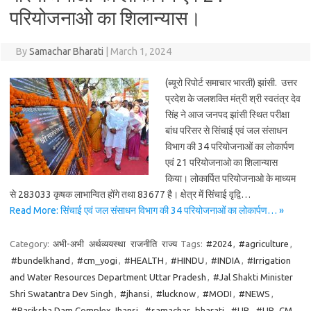
परियोजनाओ का शिलान्यास।
By
Samachar Bharati
|
March 1, 2024
(ब्यूरो रिपोर्ट समाचार भारती) झांसी. उत्तर
प्रदेश के जलशक्ति मंत्री श्री स्वतंत्र देव
सिंह ने आज जनपद झांसी स्थित परीक्षा
बांध परिसर से सिंचाई एवं जल संसाधन
विभाग की 34 परियोजनाओं का लोकार्पण
एवं 21 परियोजनाओ का शिलान्यास
किया। लोकार्पित परियोजनाओ के माध्यम
से 283033 कृषक लाभान्वित होंगे तथा 83677 है। क्षेत्र में सिंचाई वृद्वि…
Read More: सिंचाई एवं जल संसाधन विभाग की 34 परियोजनाओं का लोकार्पण… »
Category:
अभी-अभी
अर्थव्ययस्था
राजनीति
राज्य
Tags:
#2024
,
#agriculture
,
#bundelkhand
,
#cm_yogi
,
#HEALTH
,
#HINDU
,
#INDIA
,
#Irrigation
and Water Resources Department Uttar Pradesh
,
#Jal Shakti Minister
Shri Swatantra Dev Singh
,
#jhansi
,
#lucknow
,
#MODI
,
#NEWS
,
#Pariksha Dam Complex Jhansi
,
#samachar_bharati
,
#UP
,
#UP_CM
,