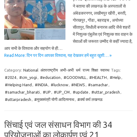
ने बताया की लखनऊ के अस्पतालों से
अंबेडकरनगर, लखीमपुर खीरी , बस्ती,
गोरखपुर , गोंडा , बहराइच , अयोध्या
सीतापुर, सिधौली बनारस आदि जैसे शहरों
में निशुल्क एंबुलेंस एवं निशुल्क शव वाहन के
सेवाओं की जरूरत उम्मीद से कहीं ज्यादा है,
आप सभी के विश्वास और सहयोग से ही…
Read More: दिन पर दिन आपका विश्वास, यह देखकर हमें बहुत खुशी… »
Category:
National
अंतरराष्ट्रीय
अभी-अभी
धर्म
राज्य
शिक्षा
स्वास्थ
Tags:
#2024
,
#cm_yogi
,
#education
,
#GOODWILL
,
#HEALTH
,
#Help
,
#Helping Hand
,
#INDIA
,
#lucknow
,
#NEWS
,
#samachar
,
#samachar_bharati
,
#UP
,
#UP_CM
,
#update
,
#uttar_pradesh
,
#uttarpradesh
,
#मुख्यमंत्री योगी आदित्यनाथ
,
#वर्षा वर्मा लखनऊ
सिंचाई एवं जल संसाधन विभाग की 34
परियोजनाओं का लोकार्पण एवं 21