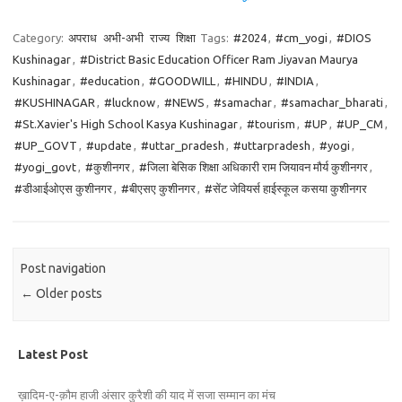
Category:
अपराध
अभी-अभी
राज्य
शिक्षा
Tags:
#2024
,
#cm_yogi
,
#DIOS
Kushinagar
,
#District Basic Education Officer Ram Jiyavan Maurya
Kushinagar
,
#education
,
#GOODWILL
,
#HINDU
,
#INDIA
,
#KUSHINAGAR
,
#lucknow
,
#NEWS
,
#samachar
,
#samachar_bharati
,
#St.Xavier's High School Kasya Kushinagar
,
#tourism
,
#UP
,
#UP_CM
,
#UP_GOVT
,
#update
,
#uttar_pradesh
,
#uttarpradesh
,
#yogi
,
#yogi_govt
,
#कुशीनगर
,
#जिला बेसिक शिक्षा अधिकारी राम जियावन मौर्य कुशीनगर
,
#डीआईओएस कुशीनगर
,
#बीएसए कुशीनगर
,
#सेंट जेवियर्स हाईस्कूल कसया कुशीनगर
Post navigation
←
Older posts
Latest Post
ख़ादिम-ए-क़ौम हाजी अंसार कुरैशी की याद में सजा सम्मान का मंच