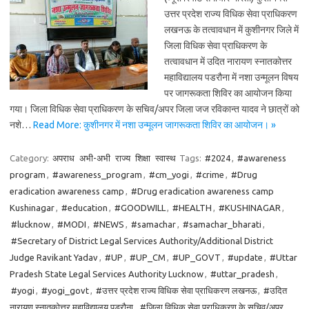
उत्तर प्रदेश राज्य विधिक सेवा प्राधिकरण
लखनऊ के तत्वावधान में कुशीनगर जिले में
जिला विधिक सेवा प्राधिकरण के
तत्वावधान में उदित नारायण स्नातकोत्तर
महाविद्यालय पडरौना में नशा उन्मूलन विषय
पर जागरूकता शिविर का आयोजन किया
गया। जिला विधिक सेवा प्राधिकरण के सचिव/अपर जिला जज रविकान्त यादव ने छात्रों को
नशे…
Read More: कुशीनगर में नशा उन्मूलन जागरूकता शिविर का आयोजन। »
Category:
अपराध
अभी-अभी
राज्य
शिक्षा
स्वास्थ
Tags:
#2024
,
#awareness
program
,
#awareness_program
,
#cm_yogi
,
#crime
,
#Drug
eradication awareness camp
,
#Drug eradication awareness camp
Kushinagar
,
#education
,
#GOODWILL
,
#HEALTH
,
#KUSHINAGAR
,
#lucknow
,
#MODI
,
#NEWS
,
#samachar
,
#samachar_bharati
,
#Secretary of District Legal Services Authority/Additional District
Judge Ravikant Yadav
,
#UP
,
#UP_CM
,
#UP_GOVT
,
#update
,
#Uttar
Pradesh State Legal Services Authority Lucknow
,
#uttar_pradesh
,
#yogi
,
#yogi_govt
,
#उत्तर प्रदेश राज्य विधिक सेवा प्राधिकरण लखनऊ
,
#उदित
नारायण स्नातकोत्तर महाविद्यालय पडरौना
,
#जिला विधिक सेवा प्राधिकरण के सचिव/अपर