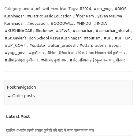
Category:
अपराध
अभी-अभी
राज्य
शिक्षा
Tags:
#2024
,
#cm_yogi
,
#DIOS
Kushinagar
,
#District Basic Education Officer Ram Jiyavan Maurya
Kushinagar
,
#education
,
#GOODWILL
,
#HINDU
,
#INDIA
,
#KUSHINAGAR
,
#lucknow
,
#NEWS
,
#samachar
,
#samachar_bharati
,
#St.Xavier's High School Kasya Kushinagar
,
#tourism
,
#UP
,
#UP_CM
,
#UP_GOVT
,
#update
,
#uttar_pradesh
,
#uttarpradesh
,
#yogi
,
#yogi_govt
,
#कुशीनगर
,
#जिला बेसिक शिक्षा अधिकारी राम जियावन मौर्य कुशीनगर
,
#डीआईओएस कुशीनगर
,
#बीएसए कुशीनगर
,
#सेंट जेवियर्स हाईस्कूल कसया कुशीनगर
Post navigation
←
Older posts
Latest Post
ख़ादिम-ए-क़ौम हाजी अंसार कुरैशी की याद में सजा सम्मान का मंच