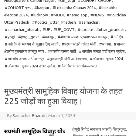
Headquarters Kanpur Nagar
,
#cm_yogi
,
#COHORT GROUP
,
#COHORT ग्रुप
,
#kanpur
,
#Loksabha Chunav 2024
,
#loksabha
election 2024
,
#lucknow
,
#MODI
,
#namo app
,
#NEWS
,
#Politician
Uttar Pradesh
,
#Politics_Uttar_Pradesh
,
#samachar
,
#samachar_bharati
,
#UP
,
#UP_GOVT
,
#update
,
#uttar_pradesh
,
#yogi
,
#yogi_govt
,
#कानपुर
,
#क्षेत्रीय अध्यक्ष प्रकाश पाल कानपुर
,
#नमो ऐप
,
#नमो ऐप के माध्यम से सुझाव लिए जाएंगे
,
#प्रधानमंत्री नरेंद्र मोदी
,
#भाजपा
,
#भाजपा
क्षेत्रीय मुख्यालय कानपुर नगर
,
#भारतीय जनता पार्टी
,
#भारतीय जनता पार्टी उत्तर प्रदेश
,
#भारतीय जनता पार्टी कानपुर
,
#मुख्यमंत्री योगी आदित्यनाथ
,
#लोकसभा चुनाव 2024
,
#लोकसभा चुनाव 2024 उत्तर प्रदेश
,
#विकसित भारत संकल्प पत्र
मुख्यमंत्री सामूहिक विवाह योजना के तहत
225 जोड़ों का हुआ विवाह।
By
Samachar Bharati
|
March 1, 2024
(ब्यूरो रिपोर्ट समाचार भारती) चित्रकूट.