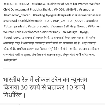
#HEALTH
,
#INDIA
,
#lucknow
,
#Minister of State for Women Welfare
Child Development Pratibha Shukla
,
#MODI
,
#NEWS
,
#samachar
,
#samachar_bharati
,
#trading #yogi #uttarpradesh #sarkaar #banaras
#varanasi #kashivishwanath
,
#UP
,
#UP_CM
,
#UP_GOVT
,
#update
,
#uttar_pradesh
,
#uttarpradesh
,
#Women Self Help Group
,
#Women
Welfare Child Development Minister Baby Rani Maurya
,
#yogi
,
#yogi_govt
,
#आंगनवाड़ी कार्यकत्रियों
,
#आंगनवाड़ी केंद्र उत्तर प्रदेश
,
#प्रत्येक
आंगनवाड़ी केंद्र में आंगनवाड़ी कार्यकत्री हजारों बच्चों का पालन कर रही हैं
,
#प्रधानमंत्री
नरेंद्र मोदी
,
#महिला कल्याण बाल विकास मंत्री बेबी रानी मौर्य
,
#महिला कल्याण बाल विकास
राज्य मंत्री प्रतिभा शुक्ला
,
#महिला स्वयं सहायता समूह
,
#मुख्यमंत्री योगी आदित्यनाथ
,
#सीएम योगी
भारतीय रेल में लोकल ट्रेन का न्यूनतम
किराया 30 रुपये से घटाकर 10 रुपये
निर्धारित।