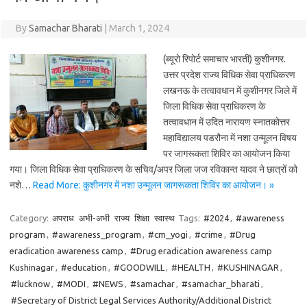
By
Samachar Bharati
|
March 1, 2024
(ब्यूरो रिपोर्ट समाचार भारती) कुशीनगर.
उत्तर प्रदेश राज्य विधिक सेवा प्राधिकरण
लखनऊ के तत्वावधान में कुशीनगर जिले में
जिला विधिक सेवा प्राधिकरण के
तत्वावधान में उदित नारायण स्नातकोत्तर
महाविद्यालय पडरौना में नशा उन्मूलन विषय
पर जागरूकता शिविर का आयोजन किया
गया। जिला विधिक सेवा प्राधिकरण के सचिव/अपर जिला जज रविकान्त यादव ने छात्रों को
नशे…
Read More: कुशीनगर में नशा उन्मूलन जागरूकता शिविर का आयोजन। »
Category:
अपराध
अभी-अभी
राज्य
शिक्षा
स्वास्थ
Tags:
#2024
,
#awareness
program
,
#awareness_program
,
#cm_yogi
,
#crime
,
#Drug
eradication awareness camp
,
#Drug eradication awareness camp
Kushinagar
,
#education
,
#GOODWILL
,
#HEALTH
,
#KUSHINAGAR
,
#lucknow
,
#MODI
,
#NEWS
,
#samachar
,
#samachar_bharati
,
#Secretary of District Legal Services Authority/Additional District