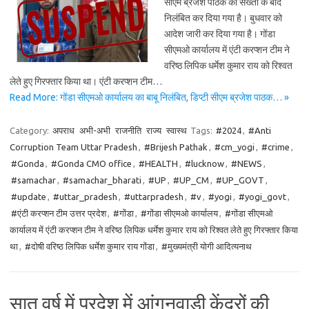
सीएम ब्रजेश पाठक की सख्ती के बाद
निलंबित कर दिया गया है। बुधवार को
आदेश जारी कर दिया गया है। गोंडा
सीएमओ कार्यालय में एंटी करप्शन टीम ने
वरिष्ठ लिपिक धर्मेश कुमार राय को रिश्वत
लेते हुए गिरफ्तार किया था। एंटी करप्शन टीम…
Read More: गोंडा सीएमओ कार्यालय का बाबू निलंबित, डिप्टी सीएम ब्रजेश पाठक… »
Category:
अपराध
अभी-अभी
राजनीति
राज्य
स्वास्थ
Tags:
#2024
,
#Anti
Corruption Team Uttar Pradesh
,
#Brijesh Pathak
,
#cm_yogi
,
#crime
,
#Gonda
,
#Gonda CMO office
,
#HEALTH
,
#lucknow
,
#NEWS
,
#samachar
,
#samachar_bharati
,
#UP
,
#UP_CM
,
#UP_GOVT
,
#update
,
#uttar_pradesh
,
#uttarpradesh
,
#v
,
#yogi
,
#yogi_govt
,
#एंटी करप्शन टीम उत्तर प्रदेश
,
#गोंडा
,
#गोंडा सीएमओ कार्यालय
,
#गोंडा सीएमओ
कार्यालय में एंटी करप्शन टीम ने वरिष्ठ लिपिक धर्मेश कुमार राय को रिश्वत लेते हुए गिरफ्तार किया
था
,
#दोषी वरिष्ठ लिपिक धर्मेश कुमार राय गोंडा
,
#मुख्यमंत्री योगी आदित्यनाथ
सात वर्ष में प्रदेश में आंगनवाड़ी केंद्रों की