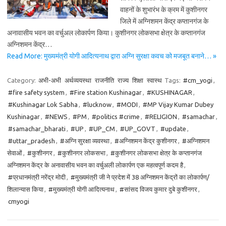
वाहनों के शुभारंभ के क्रम में कुशीनगर
जिले में अग्निशमन केंद्र कप्तानगंज के
अनावासीय भवन का वर्चुअल लोकार्पण किया। कुशीनगर लोकसभा क्षेत्र के कप्तानगंज
अग्निशमन केंद्र…
Read More: मुख्यमंत्री योगी आदित्यनाथ द्वारा अग्नि सुरक्षा कवच को मजबूत बनाने… »
Category:
अभी-अभी
अर्थव्ययस्था
राजनीति
राज्य
शिक्षा
स्वास्थ
Tags:
#cm_yogi
,
#fire safety system
,
#Fire station Kushinagar
,
#KUSHINAGAR
,
#Kushinagar Lok Sabha
,
#lucknow
,
#MODI
,
#MP Vijay Kumar Dubey
Kushinagar
,
#NEWS
,
#PM
,
#politics #crime
,
#RELIGION
,
#samachar
,
#samachar_bharati
,
#UP
,
#UP_CM
,
#UP_GOVT
,
#update
,
#uttar_pradesh
,
#अग्नि सुरक्षा व्यवस्था
,
#अग्निशमन केंद्र कुशीनगर
,
#अग्निशमन
सेवाओं
,
#कुशीनगर
,
#कुशीनगर लोकसभा
,
#कुशीनगर लोकसभा क्षेत्र के कप्तानगंज
अग्निशमन केंद्र के अनावासीय भवन का वर्चुअली लोकार्पण एक महत्वपूर्ण कदम है
,
#प्रधानमंत्री नरेंद्र मोदी
,
#मुख्यमंत्री जी ने प्रदेश में 38 अग्निशमन केंद्रों का लोकार्पण/
शिलान्यास किया
,
#मुख्यमंत्री योगी आदित्यनाथ
,
#सांसद विजय कुमार दुबे कुशीनगर
,
cmyogi