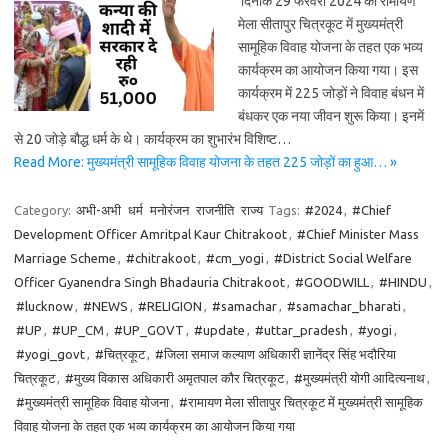
दिनांक 29 फरवरी 2024 को रामायण
मेला सीतापुर चित्रकूट में मुख्यमंत्री
सामूहिक विवाह योजना के तहत एक भव्य
कार्यक्रम का आयोजन किया गया। इस
कार्यक्रम में 225 जोड़ों ने विवाह बंधन में
बंधकर एक नया जीवन शुरू किया। इनमें
से 20 जोड़े बौद्ध धर्म के थे। कार्यक्रम का शुभारंभ विशिष्ट…
Read More: मुख्यमंत्री सामूहिक विवाह योजना के तहत 225 जोड़ों का हुआ… »
Category:
अभी-अभी
धर्म
मनोरंजन
राजनीति
राज्य
Tags:
#2024
,
#Chief
Development Officer Amritpal Kaur Chitrakoot
,
#Chief Minister Mass
Marriage Scheme
,
#chitrakoot
,
#cm_yogi
,
#District Social Welfare
Officer Gyanendra Singh Bhadauria Chitrakoot
,
#GOODWILL
,
#HINDU
,
#lucknow
,
#NEWS
,
#RELIGION
,
#samachar
,
#samachar_bharati
,
#UP
,
#UP_CM
,
#UP_GOVT
,
#update
,
#uttar_pradesh
,
#yogi
,
#yogi_govt
,
#चित्रकूट
,
#जिला समाज कल्याण अधिकारी ज्ञानेंद्र सिंह भदौरिया
चित्रकूट
,
#मुख्य विकास अधिकारी अमृतपाल कौर चित्रकूट
,
#मुख्यमंत्री योगी आदित्यनाथ
,
#मुख्यमंत्री सामूहिक विवाह योजना
,
#रामायण मेला सीतापुर चित्रकूट में मुख्यमंत्री सामूहिक
विवाह योजना के तहत एक भव्य कार्यक्रम का आयोजन किया गया