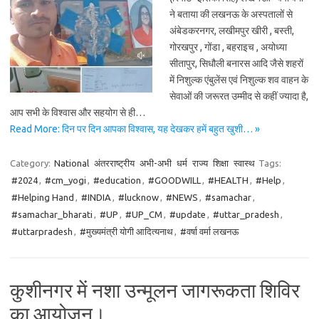
ने बताया की लखनऊ के अस्पतालों से
अंबेडकरनगर, लखीमपुर खीरी , बस्ती,
गोरखपुर , गोंडा , बहराइच , अयोध्या
सीतापुर, सिधौली बनारस आदि जैसे शहरों
में निशुल्क एंबुलेंस एवं निशुल्क शव वाहन के
सेवाओं की जरूरत उम्मीद से कहीं ज्यादा है,
आप सभी के विश्वास और सहयोग से ही…
Read More: दिन पर दिन आपका विश्वास, यह देखकर हमें बहुत खुशी… »
Category:
National
अंतरराष्ट्रीय
अभी-अभी
धर्म
राज्य
शिक्षा
स्वास्थ
Tags:
#2024
,
#cm_yogi
,
#education
,
#GOODWILL
,
#HEALTH
,
#Help
,
#Helping Hand
,
#INDIA
,
#lucknow
,
#NEWS
,
#samachar
,
#samachar_bharati
,
#UP
,
#UP_CM
,
#update
,
#uttar_pradesh
,
#uttarpradesh
,
#मुख्यमंत्री योगी आदित्यनाथ
,
#वर्षा वर्मा लखनऊ
कुशीनगर में नशा उन्मूलन जागरूकता शिविर
का आयोजन।