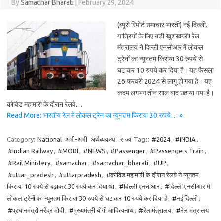
By
Samachar Bharati
|
February 29, 2024
(ब्यूरो रिपोर्ट समाचार भारती) नई दिल्ली.
यात्रियों के लिए बड़ी खुशखबरी! रेल
मंत्रालय ने दिल्ली एनसीआर में लोकल
ट्रेनों का न्यूनतम किराया 30 रुपये से
घटाकर 10 रुपये कर दिया है। यह फैसला
26 फरवरी 2024 से लागू हो गया है। यह
कदम लगभग तीन साल बाद उठाया गया है।
कोविड महामारी के दौरान रेलवे…
Read More: भारतीय रेल में लोकल ट्रेन का न्यूनतम किराया 30 रुपये… »
Category:
National
अभी-अभी
अर्थव्ययस्था
राज्य
Tags:
#2024
,
#INDIA
,
#Indian Railway
,
#MODI
,
#NEWS
,
#Passenger
,
#Passengers Train
,
#Rail Ministery
,
#samachar
,
#samachar_bharati
,
#UP
,
#uttar_pradesh
,
#uttarpradesh
,
#कोविड महामारी के दौरान रेलवे ने न्यूनतम
किराया 10 रुपये से बढ़ाकर 30 रुपये कर दिया था
,
#दिल्ली एनसीआर
,
#दिल्ली एनसीआर में
लोकल ट्रेनों का न्यूनतम किराया 30 रुपये से घटाकर 10 रुपये कर दिया है
,
#नई दिल्ली
,
#प्रधानमंत्री नरेंद्र मोदी
,
#मुख्यमंत्री योगी आदित्यनाथ
,
#रेल मंत्रालय
,
#रेल मंत्रालय