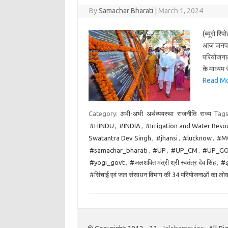
By
Samachar Bharati
|
March 1, 2024
(ब्यूरो रिप
आज जनपद झ
परियोजनाओ
के माध्यम 
Read Mor
Category:
अभी-अभी
अर्थव्ययस्था
राजनीति
राज्य
Tags
#HINDU
,
#INDIA
,
#Irrigation and Water Reso
Swatantra Dev Singh
,
#jhansi
,
#lucknow
,
#M
#samachar_bharati
,
#UP
,
#UP_CM
,
#UP_G
#yogi_govt
,
#जलशक्ति मंत्री श्री स्वतंत्र देव सिंह
,
#झ
#सिंचाई एवं जल संसाधन विभाग की 34 परियोजनाओं का लोका