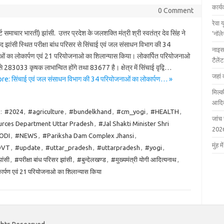
कार्
0 Comment
रेवा 
ोर्ट समाचार भारती) झांसी. उत्तर प्रदेश के जलशक्ति मंत्री श्री स्वतंत्र देव सिंह ने
‘नॉल
ांसी स्थित परीक्षा बांध परिसर से सिंचाई एवं जल संसाधन विभाग की 34
नाइस
ं का लोकार्पण एवं 21 परियोजनाओ का शिलान्यास किया। लोकार्पित परियोजनाओ
टैले
से 283033 कृषक लाभान्वित होंगे तथा 83677 है। क्षेत्र में सिंचाई वृद्वि…
जहां 
e: सिंचाई एवं जल संसाधन विभाग की 34 परियोजनाओं का लोकार्पण… »
मिल्क
आदित
:
#2024
,
#agriculture
,
#bundelkhand
,
#cm_yogi
,
#HEALTH
,
जांच
urces Department Uttar Pradesh
,
#Jal Shakti Minister Shri
202
ODI
,
#NEWS
,
#Pariksha Dam Complex Jhansi
,
मुंह
OVT
,
#update
,
#uttar_pradesh
,
#uttarpradesh
,
#yogi
,
ांसी
,
#परीक्षा बांध परिसर झांसी
,
#बुन्देलखण्ड
,
#मुख्यमंत्री योगी आदित्यनाथ
,
र्पण एवं 21 परियोजनाओ का शिलान्यास किया