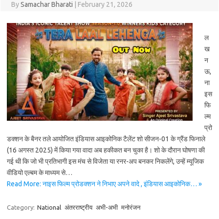
By
Samachar Bharati
|
February 21, 2026
ल
ख
न
ऊ,
ना
इस
फि
ल्म
प्रो
डक्शन के बैनर तले आयोजित इंडियास आइकोनिक टैलेंट शो सीजन-01 के ग्रैंड फिनाले
(16 अगस्त 2025) में किया गया वादा अब हकीकत बन चुका है। शो के दौरान घोषणा की
गई थी कि जो भी प्रतिभागी इस मंच से विजेता या रनर-अप बनकर निकलेंगे, उन्हें म्यूजिक
वीडियो एल्बम के माध्यम से…
Read More: नाइस फिल्म प्रोडक्शन ने निभाए अपने वादे , इंडियास आइकोनिक… »
Category:
National
अंतरराष्ट्रीय
अभी-अभी
मनोरंजन