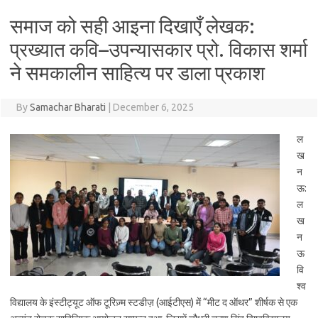
समाज को सही आइना दिखाएँ लेखक:
प्रख्यात कवि–उपन्यासकार प्रो. विकास शर्मा
ने समकालीन साहित्य पर डाला प्रकाश
By
Samachar Bharati
|
December 6, 2025
ल
ख
न
ऊ:
ल
ख
न
ऊ
वि
श्व
विद्यालय के इंस्टीट्यूट ऑफ टूरिज़्म स्टडीज़ (आईटीएस) में “मीट द ऑथर” शीर्षक से एक