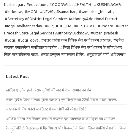
Kushinagar
,
#education
,
#GOODWILL
,
#HEALTH
,
#KUSHINAGAR
,
#lucknow
,
#MODI
,
#NEWS
,
#samachar
,
#samachar_bharati
,
#Secretary of District Legal Services Authority/Additional District
Judge Ravikant Yadav
,
#UP
,
#UP_CM
,
#UP_GOVT
,
#update
,
#Uttar
Pradesh State Legal Services Authority Lucknow
,
#uttar_pradesh
,
#yogi
,
#yogi_govt
,
#उत्तर प्रदेश राज्य विधिक सेवा प्राधिकरण लखनऊ
,
#उदित
नारायण स्नातकोत्तर महाविद्यालय पडरौना
,
#जिला विधिक सेवा प्राधिकरण के सचिव/अपर
जिला जज रविकान्त यादव
,
#नशा उन्मूलन जागरूकता शिविर
,
#मुख्यमंत्री योगी आदित्यनाथ
Latest Post
ख़ादिम-ए-क़ौम हाजी अंसार कुरैशी की याद में सजा सम्मान का मंच
उत्तर प्रदेश जिला मान्यता प्राप्त पत्रकार एसोसिएशन का 22वाँ विशाल भंडारा संपन्न.
लखनऊ से चीफ फोटो जर्नलिस्ट पंकज जोशी की स्पेशल रिपोर्ट
अपेक्षित महिला जन विकास संस्थान लखनऊ द्वारा जागरूकता कार्यक्रम का आयोजन
रेवा यूनिवर्सिटी ने लखनऊ में प्रिंसिपल्स और फैकल्टी के लिए ‘नॉलेज शेयरिंग सेशन’ का किया