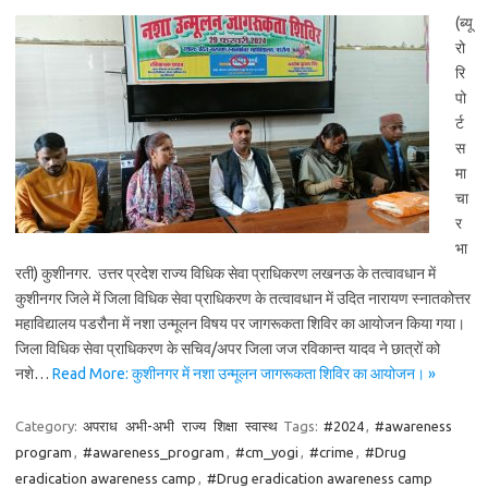
(ब्यू
रो
रि
पो
र्ट
स
मा
चा
र
भा
रती) कुशीनगर. उत्तर प्रदेश राज्य विधिक सेवा प्राधिकरण लखनऊ के तत्वावधान में
कुशीनगर जिले में जिला विधिक सेवा प्राधिकरण के तत्वावधान में उदित नारायण स्नातकोत्तर
महाविद्यालय पडरौना में नशा उन्मूलन विषय पर जागरूकता शिविर का आयोजन किया गया।
जिला विधिक सेवा प्राधिकरण के सचिव/अपर जिला जज रविकान्त यादव ने छात्रों को
नशे…
Read More: कुशीनगर में नशा उन्मूलन जागरूकता शिविर का आयोजन। »
Category:
अपराध
अभी-अभी
राज्य
शिक्षा
स्वास्थ
Tags:
#2024
,
#awareness
program
,
#awareness_program
,
#cm_yogi
,
#crime
,
#Drug
eradication awareness camp
,
#Drug eradication awareness camp