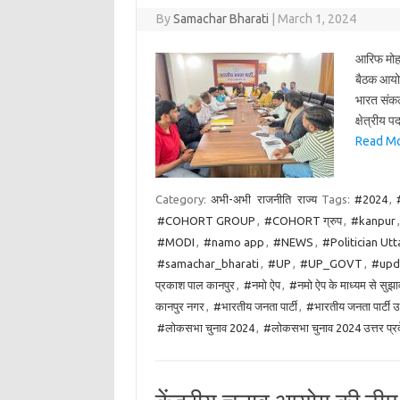
By
Samachar Bharati
|
March 1, 2024
आरिफ मोहम्
बैठक आयोज
भारत संकल्
क्षेत्रीय 
Read Mor
Category:
अभी-अभी
राजनीति
राज्य
Tags:
#2024
,
#COHORT GROUP
,
#COHORT ग्रुप
,
#kanpur
#MODI
,
#namo app
,
#NEWS
,
#Politician Ut
#samachar_bharati
,
#UP
,
#UP_GOVT
,
#upd
प्रकाश पाल कानपुर
,
#नमो ऐप
,
#नमो ऐप के माध्यम से सुझा
कानपुर नगर
,
#भारतीय जनता पार्टी
,
#भारतीय जनता पार्टी उत
#लोकसभा चुनाव 2024
,
#लोकसभा चुनाव 2024 उत्तर प्र