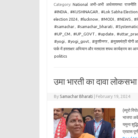
Category:
National
अभी-अभी
अर्थव्ययस्था
राजनीति
#INDIA
,
#KUSHINAGAR
,
#Lok Sabha Election
election 2024
,
#lucknow
,
#MODI
,
#NEWS
,
#
#samachar
,
#samachar_bharati
,
#Systematic 
#UP_CM
,
#UP_GOVT
,
#update
,
#uttar_pra
#yogi
,
#yogi_govt
,
#कुशीनगर
,
#मुख्यमंत्री योगी 
पार्क में हस्ताक्षर अभियान और मतदाता शपथ कार्यक्रम का 
politics
उमा भारती का दावा लोकसभा च
By
Samachar Bharati
|
February 19, 2024
(ब्यूरो रि
भाजपा अके
यमुना शुद्
प्रवास पू