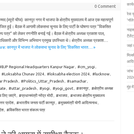
कार्
0 Comment
रेवा 
मद (ब्यूरो चीफ) कानपुर नगर में भाजपा के क्षेत्रीय मुख्यालय में आज एक महत्वपूर्ण
‘नॉल
ित हुई। बैठक में आगामी लोकसभा चुनाव के लिए पार्टी के घोषणा पत्र “विकसित
नाइस
प पत्र” को लेकर रणनीति बनाई गई। बैठक में क्षेत्रीय अध्यक्ष प्रकाश पाल,
टैले
पदाधिकारी और विभिन्न अभियान प्रमुख उपस्थित थे। क्षेत्रीय अध्यक्ष प्रकाश…
जहां 
e: कानपुर में भाजपा ने लोकसभा चुनाव के लिए ‘विकसित भारत… »
मिल्क
आदित
#BJP Regional Headquarters Kanpur Nagar
,
#cm_yogi
,
जांच
,
#Loksabha Chunav 2024
,
#loksabha election 2024
,
#lucknow
,
202
tar Pradesh
,
#Politics_Uttar_Pradesh
,
#samachar
,
मुंह
ate
,
#uttar_pradesh
,
#yogi
,
#yogi_govt
,
#कानपुर
,
#क्षेत्रीय अध्यक्ष
व लिए जाएंगे
,
#प्रधानमंत्री नरेंद्र मोदी
,
#भाजपा
,
#भाजपा क्षेत्रीय मुख्यालय
्तर प्रदेश
,
#भारतीय जनता पार्टी कानपुर
,
#मुख्यमंत्री योगी आदित्यनाथ
,
देश
,
#विकसित भारत संकल्प पत्र