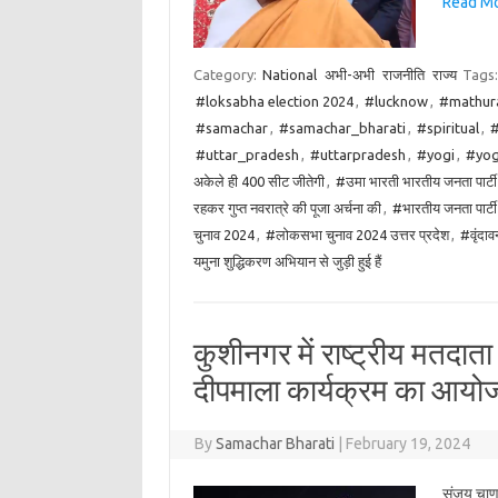
Read More
Category:
National
अभी-अभी
राजनीति
राज्य
Tags
#loksabha election 2024
,
#lucknow
,
#mathur
#samachar
,
#samachar_bharati
,
#spiritual
,
#
#uttar_pradesh
,
#uttarpradesh
,
#yogi
,
#yog
अकेले ही 400 सीट जीतेगी
,
#उमा भारती भारतीय जनता पार्टी क
रहकर गुप्त नवरात्रे की पूजा अर्चना की
,
#भारतीय जनता पार्टी
चुनाव 2024
,
#लोकसभा चुनाव 2024 उत्तर प्रदेश
,
#वृंदाव
यमुना शुद्धिकरण अभियान से जुड़ी हुई हैं
कुशीनगर में राष्ट्रीय मतदा
दीपमाला कार्यक्रम का आय
By
Samachar Bharati
|
February 19, 2024
संजय चाणक्