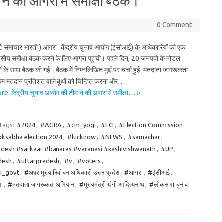
ने की आगरा में समीक्षा बैठक।
0 Comment
िपोर्ट समाचार भारती ) आगरा. केंद्रीय चुनाव आयोग (ईसीआई) के अधिकारियों की एक
वसीय समीक्षा बैठक करने के लिए आगरा पहुंची। पहले दिन, 20 जनपदों के नोडल
 के साथ बैठक की गई। बैठक में निम्नलिखित मुद्दों पर चर्चा हुई: मतदाता जागरूकता
म मतदान प्रतिशत वाले बूथों को चिन्हित करना और…
: केंद्रीय चुनाव आयोग की टीम ने की आगरा में समीक्षा… »
Tags:
#2024
,
#AGRA
,
#cm_yogi
,
#ECI
,
#Election Commission
oksabha election 2024
,
#lucknow
,
#NEWS
,
#samachar
,
adesh #sarkaar #banaras #varanasi #kashivishwanath
,
#UP
,
desh
,
#uttarpradesh
,
#v
,
#voters
,
i_govt
,
#अपर मुख्य निर्वाचन अधिकारी उत्तर प्रदेश
,
#आगरा
,
#ईसीआई
,
ा
,
#मतदाता जागरूकता अभियान
,
#मुख्यमंत्री योगी आदित्यनाथ
,
#लोकसभा चुनाव