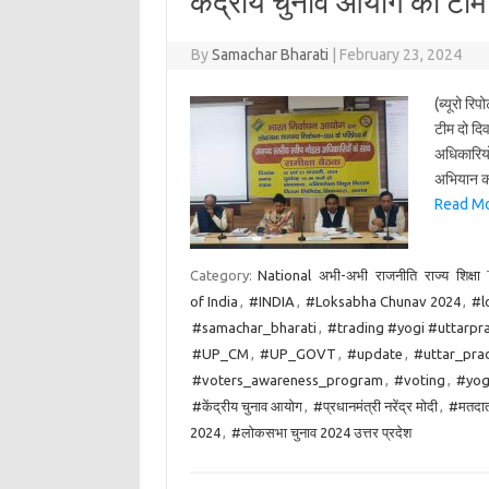
केंद्रीय चुनाव आयोग की टीम 
By
Samachar Bharati
|
February 23, 2024
(ब्यूरो र
टीम दो दि
अधिकारियों
अभियान क
Read More
Category:
National
अभी-अभी
राजनीति
राज्य
शिक्षा
of India
,
#INDIA
,
#Loksabha Chunav 2024
,
#l
#samachar_bharati
,
#trading #yogi #uttarpr
#UP_CM
,
#UP_GOVT
,
#update
,
#uttar_pra
#voters_awareness_program
,
#voting
,
#yog
#केंद्रीय चुनाव आयोग
,
#प्रधानमंत्री नरेंद्र मोदी
,
#मतदात
2024
,
#लोकसभा चुनाव 2024 उत्तर प्रदेश