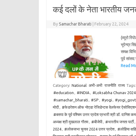
कई दलों के नेता भारतीय जनत
By
Samachar Bharati
|
February 22, 2024
(ब्यूरो रि
भूपेन्द्र 
समक्ष विभि
पूर्व सांस
Read More
Category:
National
अभी-अभी
राजनीति
राज्य
Tags
#education
,
#INDIA
,
#Loksabha Chunav 2024
#samachar_bharati
,
#SP
,
#yogi
,
#yogi_govt
मोदी
,
#फेडरेशन ऑफ नोएडा रेजिडेन्टस वेलफेयर ऐसोसिएशन के अ
#बसपा के पूर्व पश्चिम उत्तर प्रदेश प्रभारी श्री डॉ. दानिश क
अध्यक्ष श्री मुखलाल गौतम
,
#बीजेपी
,
#भारतीय जनता पार्टी
2024
,
#लोकसभा चुनाव 2024 उत्तर प्रदेश
,
#लोहिया वाहि