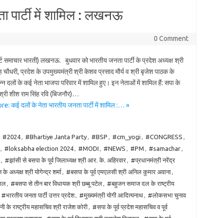
ा पार्टी में शामिल : लखनऊ
0 Comment
पोर्ट समाचार भारती) लखनऊ. बुधवार को भारतीय जनता पार्टी के प्रदेश अध्यक्ष श्री
सिंह चौधरी, प्रदेश के उपमुख्यमंत्री श्री केशव प्रसाद मौर्य व श्री बृजेश पाठक के
न्न दलों के कई नेता भाजपा परिवार में शामिल हुए। इन नेताओं में शामिल हैं: सपा के
द श्री शीश राम सिंह रवि (बिजनौर)…
: कई दलों के नेता भारतीय जनता पार्टी में शामिल :… »
:
#2024
,
#Bhartiye Janta Party
,
#BSP
,
#cm_yogi
,
#CONGRESS
,
,
#loksabha election 2024
,
#MODI
,
#NEWS
,
#PM
,
#samachar
,
,
#झांसी से बसपा के पूर्व जिलाध्यक्ष श्री आर. के. अहिरवार
,
#प्रधानमंत्री नरेंद्र
ध्यक्ष श्री योगेन्द्र शर्मा
,
#बसपा के पूर्व एमएलसी श्री अनिल कुमार अवाना
,
माल
,
#बसपा से तीन बार विधायक श्री छब्बू पटेल
,
#बहुजन समाज दल के राष्ट्रीय
,
#भारतीय जनता पार्टी उत्तर प्रदेश
,
#मुख्यमंत्री योगी आदित्यनाथ
,
#लोकसभा चुनाव
नी के राष्ट्रीय महासचिव श्री राजेश कोरी
,
#सपा के पूर्व प्रदेश महासचिव व पूर्व