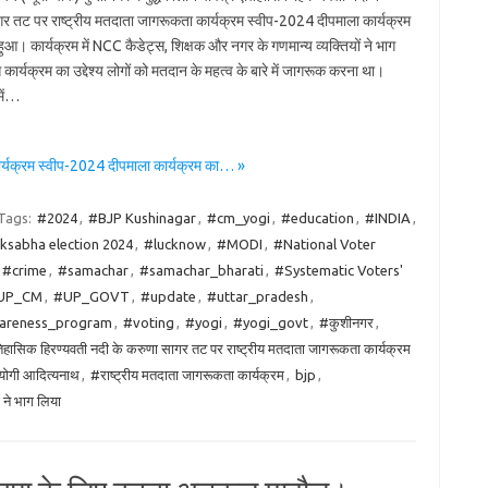
र तट पर राष्ट्रीय मतदाता जागरूकता कार्यक्रम स्वीप-2024 दीपमाला कार्यक्रम
आ। कार्यक्रम में NCC कैडेट्स, शिक्षक और नगर के गणमान्य व्यक्तियों ने भाग
ार्यक्रम का उद्देश्य लोगों को मतदान के महत्व के बारे में जागरूक करना था।
में…
र्यक्रम स्वीप-2024 दीपमाला कार्यक्रम का… »
Tags:
#2024
,
#BJP Kushinagar
,
#cm_yogi
,
#education
,
#INDIA
,
ksabha election 2024
,
#lucknow
,
#MODI
,
#National Voter
s #crime
,
#samachar
,
#samachar_bharati
,
#Systematic Voters'
UP_CM
,
#UP_GOVT
,
#update
,
#uttar_pradesh
,
areness_program
,
#voting
,
#yogi
,
#yogi_govt
,
#कुशीनगर
,
ऐतिहासिक हिरण्यवती नदी के करुणा सागर तट पर राष्ट्रीय मतदाता जागरूकता कार्यक्रम
 योगी आदित्यनाथ
,
#राष्ट्रीय मतदाता जागरूकता कार्यक्रम
,
bjp
,
 ने भाग लिया