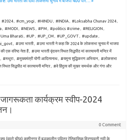
: उमा भारती का दावा लोकसभा चुनाव में बीजेपी 400 पार… »
:
#2024
,
#cm_yogi
,
#HINDU
,
#INDIA
,
#Loksabha Chunav 2024
,
a
,
#MODI
,
#NEWS
,
#PM
,
#politics #crime
,
#RELIGION
,
Uma Bharati
,
#UP
,
#UP_CM
,
#UP_GOVT
,
#update
,
i_govt
,
#उमा भारती
,
#उमा भारती ने कहा कि 2024 के लोकसभा चुनाव में भाजपा
ी एक वरिष्ठ नेता हैं
,
#उमा भारती वृंदावन स्थित सिद्धपीठ मां कात्यायनी मन्दिर में
,
#मथुरा
,
#मुख्यमंत्री योगी आदित्यनाथ
,
#यमुना शुद्धिकरण अभियान
,
#लोकसभा
न स्थित सिद्धपीठ मां कात्यायनी मन्दिर
,
#वे हिंदुत्व की मुखर समर्थक और गंगा और
ता जागरूकता कार्यक्रम स्वीप-2024
ोजन।
0 Comment
य (ब्यूरो चीफ) कुशीनगर में बुद्धकालीन पवित्र ऐतिहासिक हिरण्यवती नदी के