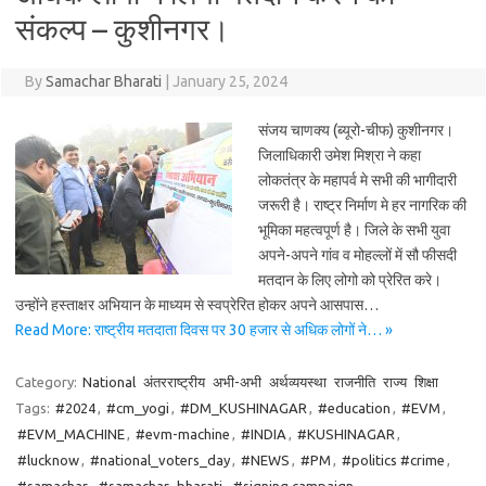
संकल्प – कुशीनगर।
By
Samachar Bharati
|
January 25, 2024
संजय चाणक्य (ब्यूरो-चीफ) कुशीनगर।
जिलाधिकारी उमेश मिश्रा ने कहा
लोकतंत्र के महापर्व मे सभी की भागीदारी
जरूरी है। राष्ट्र निर्माण मे हर नागरिक की
भूमिका महत्वपूर्ण है। जिले के सभी युवा
अपने-अपने गांव व मोहल्लों में सौ फीसदी
मतदान के लिए लोगो को प्रेरित करे।
उन्होंने हस्ताक्षर अभियान के माध्यम से स्वप्रेरित होकर अपने आसपास…
Read More: राष्ट्रीय मतदाता दिवस पर 30 हजार से अधिक लोगों ने… »
Category:
National
अंतरराष्ट्रीय
अभी-अभी
अर्थव्ययस्था
राजनीति
राज्य
शिक्षा
Tags:
#2024
,
#cm_yogi
,
#DM_KUSHINAGAR
,
#education
,
#EVM
,
#EVM_MACHINE
,
#evm-machine
,
#INDIA
,
#KUSHINAGAR
,
#lucknow
,
#national_voters_day
,
#NEWS
,
#PM
,
#politics #crime
,