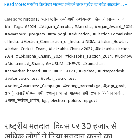
Read More: भारतीय क्रिकेटर मोहम्मद शमी को उत्तर प्रदेश का स्टेट आइकॉन… »
Category:
National
अंतरराष्ट्रीय
अभी-अभी
अर्थव्ययस्था
खेल एवं स्वास्थ
राज्य
शिक्षा
Tags:
#2024
,
#Aligarh_Amroha
,
#Amroha
,
#Arjun_Award_2024
,
#awareness_program
,
#cm_yogi
,
#education
,
#Election Commission
of India
,
#Election_Commission_of_India
,
#INDIA
,
#Indian_Bowler
,
#Indian_Cricket_Team
,
#Loksabha Chunav 2024
,
#loksabha election
2024
,
#Loksabha_Chunav_2024
,
#loksabha_election_2024
,
#lucknow
,
#Mohammed_Shami
,
#MUSLIM
,
#NEWS
,
#samachar
,
#samachar_bharati
,
#UP
,
#UP_GOVT
,
#update
,
#uttarpradesh
,
#voter awareness
,
#voter_awareness
,
#Voter_Awareness_Campaign
,
#voting_percentage
,
#yogi_govt
,
#अर्जुन अवार्डी मोहम्मद शमी
,
#अर्जुन_अवार्डी_मोहम्मद_शमी
,
#भारत निर्वाचन आयोग
,
#भारत_निर्वाचन_आयोग
,
bjp
,
election
,
politics
,
upgovt
राष्ट्रीय मतदाता दिवस पर 30 हजार से
अधिक लोगों ने लिया मतदान करने का