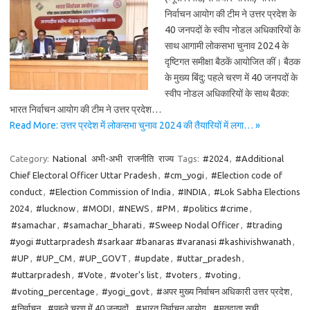
निर्वाचन आयोग की टीम ने उत्तर प्रदेश के
40 जनपदों के स्वीप नोडल अधिकारियों के
साथ आगामी लोकसभा चुनाव 2024 के
दृष्टिगत समीक्षा बैठकें आयोजित कीं। बैठक
के मुख्य बिंदु: पहले चरण में 40 जनपदों के
स्वीप नोडल अधिकारियों के साथ बैठक:
भारत निर्वाचन आयोग की टीम ने उत्तर प्रदेश…
Read More: उत्तर प्रदेश में लोकसभा चुनाव 2024 की तैयारियों में लगा… »
Category:
National
अभी-अभी
राजनीति
राज्य
Tags:
#2024
,
#Additional
Chief Electoral Officer Uttar Pradesh
,
#cm_yogi
,
#Election code of
conduct
,
#Election Commission of India
,
#INDIA
,
#Lok Sabha Elections
2024
,
#lucknow
,
#MODI
,
#NEWS
,
#PM
,
#politics #crime
,
#samachar
,
#samachar_bharati
,
#Sweep Nodal Officer
,
#trading
#yogi #uttarpradesh #sarkaar #banaras #varanasi #kashivishwanath
,
#UP
,
#UP_CM
,
#UP_GOVT
,
#update
,
#uttar_pradesh
,
#uttarpradesh
,
#Vote
,
#voter's list
,
#voters
,
#voting
,
#voting_percentage
,
#yogi_govt
,
#अपर मुख्य निर्वाचन अधिकारी उत्तर प्रदेश
,
#निर्वाचन
,
#पहले चरण में 40 जनपदों
,
#भारत निर्वाचन आयोग
,
#मतदाता सूची
,