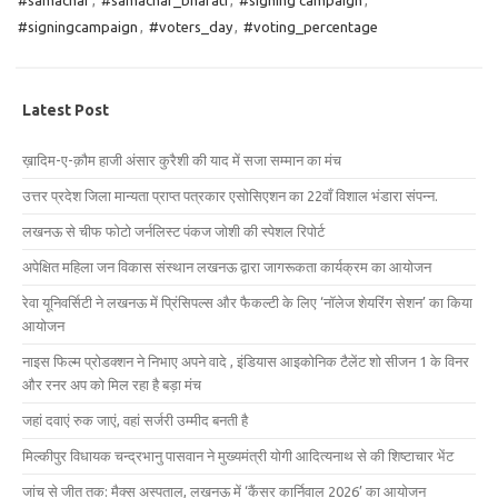
#samachar
,
#samachar_bharati
,
#signing campaign
,
#signingcampaign
,
#voters_day
,
#voting_percentage
Latest Post
ख़ादिम-ए-क़ौम हाजी अंसार कुरैशी की याद में सजा सम्मान का मंच
उत्तर प्रदेश जिला मान्यता प्राप्त पत्रकार एसोसिएशन का 22वाँ विशाल भंडारा संपन्न.
लखनऊ से चीफ फोटो जर्नलिस्ट पंकज जोशी की स्पेशल रिपोर्ट
अपेक्षित महिला जन विकास संस्थान लखनऊ द्वारा जागरूकता कार्यक्रम का आयोजन
रेवा यूनिवर्सिटी ने लखनऊ में प्रिंसिपल्स और फैकल्टी के लिए ‘नॉलेज शेयरिंग सेशन’ का किया
आयोजन
नाइस फिल्म प्रोडक्शन ने निभाए अपने वादे , इंडियास आइकोनिक टैलेंट शो सीजन 1 के विनर
और रनर अप को मिल रहा है बड़ा मंच
जहां दवाएं रुक जाएं, वहां सर्जरी उम्मीद बनती है
मिल्कीपुर विधायक चन्द्रभानु पासवान ने मुख्यमंत्री योगी आदित्यनाथ से की शिष्टाचार भेंट
जांच से जीत तक: मैक्स अस्पताल, लखनऊ में ‘कैंसर कार्निवाल 2026’ का आयोजन