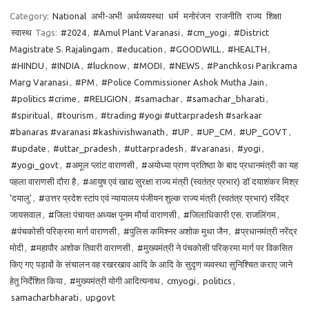
Category:
National
अभी-अभी
अर्थव्ययस्था
धर्म
मनोरंजन
राजनीति
राज्य
शिक्षा
स्वास्थ
Tags:
#2024
,
#Amul Plant Varanasi
,
#cm_yogi
,
#District
Magistrate S. Rajalingam
,
#education
,
#GOODWILL
,
#HEALTH
,
#HINDU
,
#INDIA
,
#lucknow
,
#MODI
,
#NEWS
,
#Panchkosi Parikrama
Marg Varanasi
,
#PM
,
#Police Commissioner Ashok Mutha Jain
,
#politics #crime
,
#RELIGION
,
#samachar
,
#samachar_bharati
,
#spiritual
,
#tourism
,
#trading #yogi #uttarpradesh #sarkaar
#banaras #varanasi #kashivishwanath
,
#UP
,
#UP_CM
,
#UP_GOVT
,
#update
,
#uttar_pradesh
,
#uttarpradesh
,
#varanasi
,
#yogi
,
#yogi_govt
,
#अमूल प्लांट वाराणसी
,
#अयोध्या प्राण प्रतिष्ठा के बाद प्रधानमंत्री का यह
पहला वाराणसी दौरा है
,
#आयुष एवं खाद्य सुरक्षा राज्य मंत्री (स्वतंत्र प्रभार) डॉ दयाशंकर मिश्र
'दयालु'
,
#उत्तर प्रदेश स्टांप एवं न्यायालय पंजीयन शुल्क राज्य मंत्री (स्वतंत्र प्रभार) रविंद्र
जायसवाल
,
#जिला पंचायत अध्यक्ष पूनम मौर्या वाराणसी
,
#जिलाधिकारी एस. राजलिंगम
,
#पंचकोसी परिक्रमा मार्ग वाराणसी
,
#पुलिस कमिश्नर अशोक मुथा जैन
,
#प्रधानमंत्री नरेंद्र
मोदी
,
#महापौर अशोक तिवारी वाराणसी
,
#मुख्यमंत्री ने पंचकोसी परिक्रमा मार्ग पर विकसित
किए गए पड़ावों के संचालन वह रखरखाव आदि के आदि के सुदृण व्यवस्था सुनिश्चित कराए जाने
हेतु निर्देशित किया
,
#मुख्यमंत्री योगी आदित्यनाथ
,
cmyogi
,
politics
,
samacharbharati
,
upgovt