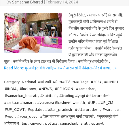
By
Samachar Bharati
|
February 14, 2024
(ब्यूरो-रिपोर्ट, समाचार भारती) (वाराणसी).
मुख्यमंत्री योगी आदित्यनाथ अपने दो
दिवसीय वाराणसी दौरे के दूसरे दिन बुधवार
को सीरगोवर्धन स्थित रविदास मंदिर पहुंचे।
उन्होंने मंदिर में मत्था टेका एवं विधिवत
दर्शन पूजन किया। उन्होंने मंदिर के महंत
से मुलाकात की और उनका कुशलक्षेम
पूछा। उन्होंने मंदिर के लंगर हाल का भी निरीक्षण किया। उन्होंने प्रधानमंत्री के…
Read More: मुख्यमंत्री योगी आदित्यनाथ ने वाराणसी में रविदास मंदिर में मत्था… »
Category:
National
अभी-अभी
धर्म
राजनीति
राज्य
Tags:
#2024
,
#HINDU
,
#INDIA
,
#lucknow
,
#NEWS
,
#RELIGION
,
#samachar
,
#samachar_bharati
,
#spiritual
,
#trading #yogi #uttarpradesh
#sarkaar #banaras #varanasi #kashivishwanath
,
#UP
,
#UP_CM
,
#UP_GOVT
,
#update
,
#uttar_pradesh
,
#uttarpradesh
,
#varanasi
,
#yogi
,
#yogi_govt
,
#जिला पंचायत अध्यक्ष पूनम मौर्या वाराणसी
,
#मुख्यमंत्री योगी
आदित्यनाथ
,
bjp
,
cmyogi
,
politics
,
samacharbharati
,
upgovt