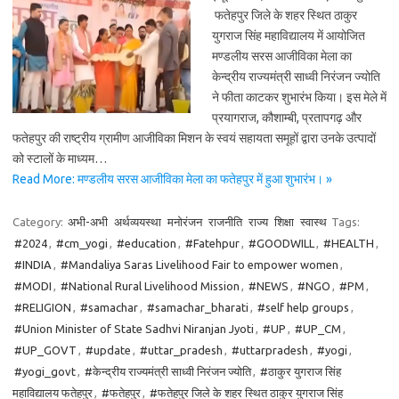
फतेहपुर जिले के शहर स्थित ठाकुर
युगराज सिंह महाविद्यालय में आयोजित
मण्डलीय सरस आजीविका मेला का
केन्द्रीय राज्यमंत्री साध्वी निरंजन ज्योति
ने फीता काटकर शुभारंभ किया। इस मेले में
प्रयागराज, कौशाम्बी, प्रतापगढ़ और
फतेहपुर की राष्ट्रीय ग्रामीण आजीविका मिशन के स्वयं सहायता समूहों द्वारा उनके उत्पादों
को स्टालों के माध्यम…
Read More: मण्डलीय सरस आजीविका मेला का फतेहपुर में हुआ शुभारंभ। »
Category:
अभी-अभी
अर्थव्ययस्था
मनोरंजन
राजनीति
राज्य
शिक्षा
स्वास्थ
Tags:
#2024
,
#cm_yogi
,
#education
,
#Fatehpur
,
#GOODWILL
,
#HEALTH
,
#INDIA
,
#Mandaliya Saras Livelihood Fair to empower women
,
#MODI
,
#National Rural Livelihood Mission
,
#NEWS
,
#NGO
,
#PM
,
#RELIGION
,
#samachar
,
#samachar_bharati
,
#self help groups
,
#Union Minister of State Sadhvi Niranjan Jyoti
,
#UP
,
#UP_CM
,
#UP_GOVT
,
#update
,
#uttar_pradesh
,
#uttarpradesh
,
#yogi
,
#yogi_govt
,
#केन्द्रीय राज्यमंत्री साध्वी निरंजन ज्योति
,
#ठाकुर युगराज सिंह
महाविद्यालय फतेहपुर
,
#फतेहपुर
,
#फतेहपुर जिले के शहर स्थित ठाकुर युगराज सिंह