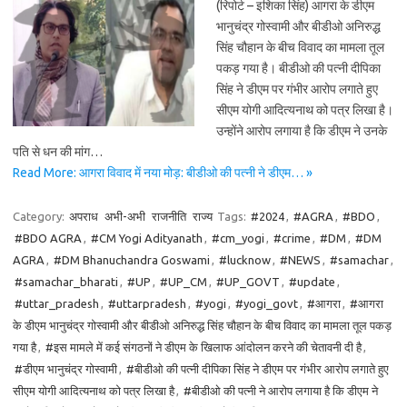
(रिपोर्ट – इशिका सिंह) आगरा के डीएम
भानुचंद्र गोस्वामी और बीडीओ अनिरुद्ध
सिंह चौहान के बीच विवाद का मामला तूल
पकड़ गया है। बीडीओ की पत्नी दीपिका
सिंह ने डीएम पर गंभीर आरोप लगाते हुए
सीएम योगी आदित्यनाथ को पत्र लिखा है।
उन्होंने आरोप लगाया है कि डीएम ने उनके
पति से धन की मांग…
Read More: आगरा विवाद में नया मोड़: बीडीओ की पत्नी ने डीएम… »
Category:
अपराध
अभी-अभी
राजनीति
राज्य
Tags:
#2024
,
#AGRA
,
#BDO
,
#BDO AGRA
,
#CM Yogi Adityanath
,
#cm_yogi
,
#crime
,
#DM
,
#DM
AGRA
,
#DM Bhanuchandra Goswami
,
#lucknow
,
#NEWS
,
#samachar
,
#samachar_bharati
,
#UP
,
#UP_CM
,
#UP_GOVT
,
#update
,
#uttar_pradesh
,
#uttarpradesh
,
#yogi
,
#yogi_govt
,
#आगरा
,
#आगरा
के डीएम भानुचंद्र गोस्वामी और बीडीओ अनिरुद्ध सिंह चौहान के बीच विवाद का मामला तूल पकड़
गया है
,
#इस मामले में कई संगठनों ने डीएम के खिलाफ आंदोलन करने की चेतावनी दी है
,
#डीएम भानुचंद्र गोस्वामी
,
#बीडीओ की पत्नी दीपिका सिंह ने डीएम पर गंभीर आरोप लगाते हुए
सीएम योगी आदित्यनाथ को पत्र लिखा है
,
#बीडीओ की पत्नी ने आरोप लगाया है कि डीएम ने