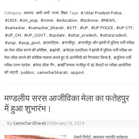
Category:
अपराध
अभी-अभी
राज्य
शिक्षा
Tags:
# Uttar Pradesh Police
,
#2024
,
#cm_yogi
,
#crime
,
#education
,
#lucknow
,
#NEWS
,
#samachar
,
#samachar_bharati
,
#STF
,
#UP
,
#UP POLICE
,
#UP STF
,
#UP_CM
,
#UP_GOVT
,
#update
,
#uttar_pradesh
,
#uttarpradesh
,
#yogi
,
#yogi_govt
,
#एसटीएफ
,
#गाजीपुर
,
#गाजीपुर और झांसी में पुलिस भर्ती परीक्षा
का पेपर लीक करने की कोशिश
,
#झांसी
,
#नोएडा एसटीएफ ने झांसी में पुलिस भर्ती परीक्षा का
पेपर लीक करने की कोशिश नाकाम करते हुए दो आरोपियों को गिरफ्तार किया है
,
#पुलिस भर्ती
परीक्षा उत्तर प्रदेश
,
#पेपर लीक गैंग
,
#वहीँ जनपद गाजीपुर में 45 केंद्रों पर परीक्षा आयोजित
की जाएगी
,
politics
,
samacharbharati
,
upgovt
मण्डलीय सरस आजीविका मेला का फतेहपुर
में हुआ शुभारंभ।
By
Samachar Bharati
|
February 16, 2024
(ब्यूरो रिपोर्ट, समाचार भारती) फतेहपुर.