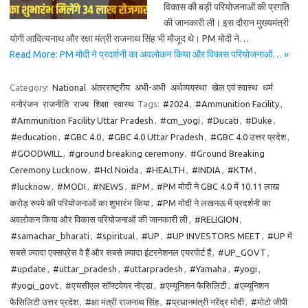
विकास की बड़ी परियोजनाओं की प्रगति
की जानकारी ली। इस दौरान मुख्यमंत्री
योगी आदित्यनाथ और रक्षा मंत्री राजनाथ सिंह भी मौजूद थे। PM मोदी ने…
Read More: PM मोदी ने प्रदर्शनी का अवलोकन किया और विकास परियोजनाओं… »
Category:
National
अंतरराष्ट्रीय
अभी-अभी
अर्थव्ययस्था
खेल एवं स्वास्थ
धर्म
मनोरंजन
राजनीति
राज्य
शिक्षा
स्वास्थ
Tags:
#2024
,
#Ammunition Facility
,
#Ammunition Facility Uttar Pradesh
,
#cm_yogi
,
#Ducati
,
#Duke
,
#education
,
#GBC 4.0
,
#GBC 4.0 Uttar Pradesh
,
#GBC 4.0 उत्तर प्रदेश
,
#GOODWILL
,
#ground breaking ceremony
,
#Ground Breaking
Ceremony Lucknow
,
#Hcl Noida
,
#HEALTH
,
#INDIA
,
#KTM
,
#lucknow
,
#MODI
,
#NEWS
,
#PM
,
#PM मोदी ने GBC 4.0 में 10.11 लाख
करोड़ रुपये की परियोजनाओं का शुभारंभ किया
,
#PM मोदी ने लखनऊ में प्रदर्शनी का
अवलोकन किया और विकास परियोजनाओं की जानकारी ली
,
#RELIGION
,
#samachar_bharati
,
#spiritual
,
#UP
,
#UP INVESTORS MEET
,
#UP में
सबसे ज़्यादा एक्सप्रेस वे हैं और सबसे ज़्यादा इंटरनेशनल एयरपोर्ट हैं
,
#UP_GOVT
,
#update
,
#uttar_pradesh
,
#uttarpradesh
,
#Yamaha
,
#yogi
,
#yogi_govt
,
#एचसीएल सॉफ्टवेयर नोएडा
,
#एम्यूनिशन फैसिलिटी
,
#एम्यूनिशन
फैसिलिटी उत्तर प्रदेश
,
#क्षा मंत्री राजनाथ सिंह
,
#प्रधानमंत्री नरेंद्र मोदी
,
#मोटो जीपी