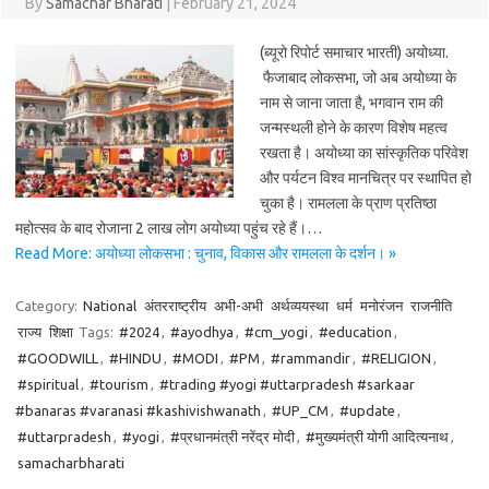
By
Samachar Bharati
|
February 21, 2024
(ब्यूरो रिपोर्ट समाचार भारती) अयोध्या.
फैजाबाद लोकसभा, जो अब अयोध्या के
नाम से जाना जाता है, भगवान राम की
जन्मस्थली होने के कारण विशेष महत्व
रखता है। अयोध्या का सांस्कृतिक परिवेश
और पर्यटन विश्व मानचित्र पर स्थापित हो
चुका है। रामलला के प्राण प्रतिष्ठा
महोत्सव के बाद रोजाना 2 लाख लोग अयोध्या पहुंच रहे हैं।…
Read More: अयोध्या लोकसभा : चुनाव, विकास और रामलला के दर्शन। »
Category:
National
अंतरराष्ट्रीय
अभी-अभी
अर्थव्ययस्था
धर्म
मनोरंजन
राजनीति
राज्य
शिक्षा
Tags:
#2024
,
#ayodhya
,
#cm_yogi
,
#education
,
#GOODWILL
,
#HINDU
,
#MODI
,
#PM
,
#rammandir
,
#RELIGION
,
#spiritual
,
#tourism
,
#trading #yogi #uttarpradesh #sarkaar
#banaras #varanasi #kashivishwanath
,
#UP_CM
,
#update
,
#uttarpradesh
,
#yogi
,
#प्रधानमंत्री नरेंद्र मोदी
,
#मुख्यमंत्री योगी आदित्यनाथ
,
samacharbharati