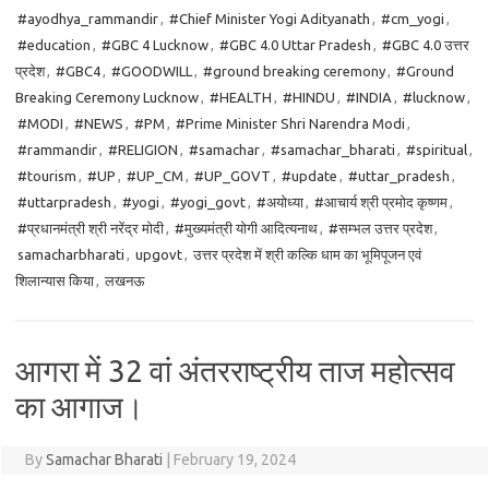
#ayodhya_rammandir
,
#Chief Minister Yogi Adityanath
,
#cm_yogi
,
#education
,
#GBC 4 Lucknow
,
#GBC 4.0 Uttar Pradesh
,
#GBC 4.0 उत्तर
प्रदेश
,
#GBC4
,
#GOODWILL
,
#ground breaking ceremony
,
#Ground
Breaking Ceremony Lucknow
,
#HEALTH
,
#HINDU
,
#INDIA
,
#lucknow
,
#MODI
,
#NEWS
,
#PM
,
#Prime Minister Shri Narendra Modi
,
#rammandir
,
#RELIGION
,
#samachar
,
#samachar_bharati
,
#spiritual
,
#tourism
,
#UP
,
#UP_CM
,
#UP_GOVT
,
#update
,
#uttar_pradesh
,
#uttarpradesh
,
#yogi
,
#yogi_govt
,
#अयोध्या
,
#आचार्य श्री प्रमोद कृष्णम
,
#प्रधानमंत्री श्री नरेंद्र मोदी
,
#मुख्यमंत्री योगी आदित्यनाथ
,
#सम्भल उत्तर प्रदेश
,
samacharbharati
,
upgovt
,
उत्तर प्रदेश में श्री कल्कि धाम का भूमिपूजन एवं
शिलान्यास किया
,
लखनऊ
आगरा में 32 वां अंतरराष्ट्रीय ताज महोत्सव
का आगाज।
By
Samachar Bharati
|
February 19, 2024