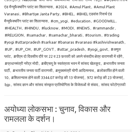
एंड मैन्युफैक्चरिंग प्लांट का शिलान्यास
,
#2024
,
#Amul Plant
,
#Amul Plant
Varanasi
,
#Bhartiye Janta Party
,
#BHEL
,
#BHEL एडवांस रिसर्च एंड
मैन्युफैक्चरिंग प्लांट का शिलान्यास
,
#cm_yogi
,
#education
,
#GOODWILL
,
#HEALTH
,
#HINDU
,
#lucknow
,
#MODI
,
#NEWS
,
#rammandir
,
#RELIGION
,
#samachar
,
#samachar_bharati
,
#tourism
,
#trading
#yogi #uttarpradesh #sarkaar #banaras #varanasi #kashivishwanath
,
#UP
,
#UP_CM
,
#UP_GOVT
,
#uttar_pradesh
,
#yogi_govt
,
#अमूल
प्लांट
,
#पीएम दो दिवसीय दौरे पर 22 व 23 फ़रवरी को अपने संसदीय क्षेत्र वाराणसी में रहेंगे
,
#प्रधानमंत्री नरेंद्र मोदी
,
#बीएचयू के स्वतंत्रता भवन में सांसद खेलकूद
,
#भारतीय जनता
पार्टी
,
#भारतीय जनता पार्टी वाराणसी
,
#मुख्यमंत्री योगी आदित्यनाथ
,
#लोकार्पित होने वाली
10
,
#शिलान्यास होने वाली 3344.07 करोड़ की 13 योजनाएं
,
972 करोड़ की 23 योजनाएं
,
bjp
,
सांसद ज्ञान और सांसद संस्कृत प्रतियोगिता के विजेताओं से संवाद
,
सांसद फोटोग्राफी
अयोध्या लोकसभा : चुनाव, विकास और
रामलला के दर्शन।