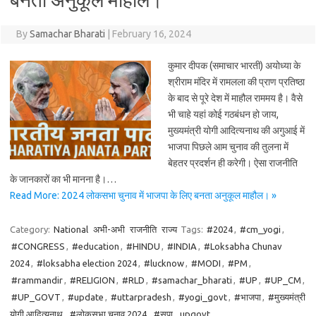
By
Samachar Bharati
|
February 16, 2024
कुमार दीपक (समाचार भारती) अयोध्या के
श्रीराम मंदिर में रामलला की प्राण प्रतिष्ठा
के बाद से पूरे देश में माहौल राममय है। वैसे
भी चाहे यहां कोई गठबंधन हो जाय,
मुख्यमंत्री योगी आदित्यनाथ की अगुआई में
भाजपा पिछले आम चुनाव की तुलना में
बेहतर प्रदर्शन ही करेगी। ऐसा राजनीति
के जानकारों का भी मानना है।…
Read More: 2024 लोकसभा चुनाव में भाजपा के लिए बनता अनुकूल माहौल। »
Category:
National
अभी-अभी
राजनीति
राज्य
Tags:
#2024
,
#cm_yogi
,
#CONGRESS
,
#education
,
#HINDU
,
#INDIA
,
#Loksabha Chunav
2024
,
#loksabha election 2024
,
#lucknow
,
#MODI
,
#PM
,
#rammandir
,
#RELIGION
,
#RLD
,
#samachar_bharati
,
#UP
,
#UP_CM
,
#UP_GOVT
,
#update
,
#uttarpradesh
,
#yogi_govt
,
#भाजपा
,
#मुख्यमंत्री
योगी आदित्यनाथ
,
#लोकसभा चुनाव 2024
,
#सपा
,
upgovt