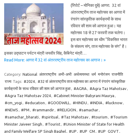
(रिपोर्ट – मोनिका दुबे) आगरा. 32 वां
अंतरराष्ट्रीय ताज महोत्सव का आगरा में
रंगारंग सांस्कृतिक कार्यक्रमों के साथ
रविवार की शाम को आगाज हुआ। यह
महोत्सव 18 से 27 फरवरी तक चलेगा।
इस बार महोत्सव का थीम “विकसित भारत
के संकल्प संग, ताज महोत्सव के संग” है।
इसका उद्घाटन पर्यटन मंत्री जयवीर सिंह, कैबिनेट मंत्री…
Read More: आगरा में 32 वां अंतरराष्ट्रीय ताज महोत्सव का आगाज। »
Category:
National
अंतरराष्ट्रीय
अभी-अभी
अर्थव्ययस्था
धर्म
मनोरंजन
राजनीति
राज्य
Tags:
#2024
,
#32 वां अंतरराष्ट्रीय ताज महोत्सव का आगरा में रंगारंग सांस्कृतिक
कार्यक्रमों के साथ रविवार की शाम को आगाज हुआ
,
#AGRA
,
#Agra Taz Mahotsav
,
#Agra Taz Mahotsav 2024
,
#Cabinet Minister Babyrani Maurya
,
#cm_yogi
,
#education
,
#GOODWILL
,
#HINDU
,
#INDIA
,
#lucknow
,
#NEWS
,
#PM
,
#rammandir
,
#RELIGION
,
#samachar
,
#samachar_bharati
,
#spiritual
,
#Taz Mahotsav
,
#tourism
,
#Tourism
Minister Jaiveer Singh
,
#Tourist
,
#Union Minister of State for Health
and Family Welfare SP Singh Baghel
,
#UP
,
#UP_CM
,
#UP_GOVT
,