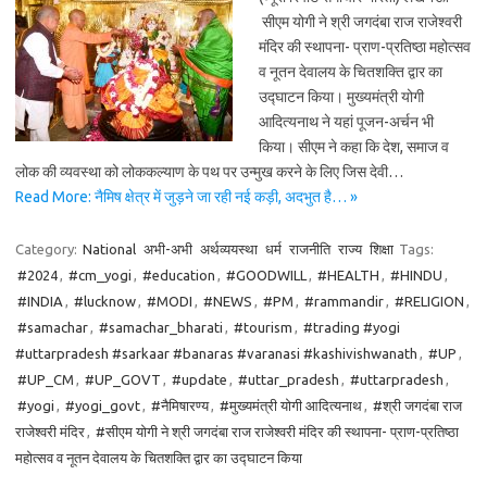
सीएम योगी ने श्री जगदंबा राज राजेश्वरी
मंदिर की स्थापना- प्राण-प्रतिष्ठा महोत्सव
व नूतन देवालय के चितशक्ति द्वार का
उद्घाटन किया। मुख्यमंत्री योगी
आदित्यनाथ ने यहां पूजन-अर्चन भी
किया। सीएम ने कहा कि देश, समाज व
लोक की व्यवस्था को लोककल्याण के पथ पर उन्मुख करने के लिए जिस देवी…
Read More: नैमिष क्षेत्र में जुड़ने जा रही नई कड़ी, अदभुत है… »
Category:
National
अभी-अभी
अर्थव्ययस्था
धर्म
राजनीति
राज्य
शिक्षा
Tags:
#2024
,
#cm_yogi
,
#education
,
#GOODWILL
,
#HEALTH
,
#HINDU
,
#INDIA
,
#lucknow
,
#MODI
,
#NEWS
,
#PM
,
#rammandir
,
#RELIGION
,
#samachar
,
#samachar_bharati
,
#tourism
,
#trading #yogi
#uttarpradesh #sarkaar #banaras #varanasi #kashivishwanath
,
#UP
,
#UP_CM
,
#UP_GOVT
,
#update
,
#uttar_pradesh
,
#uttarpradesh
,
#yogi
,
#yogi_govt
,
#नैमिषारण्य
,
#मुख्यमंत्री योगी आदित्यनाथ
,
#श्री जगदंबा राज
राजेश्वरी मंदिर
,
#सीएम योगी ने श्री जगदंबा राज राजेश्वरी मंदिर की स्थापना- प्राण-प्रतिष्ठा
महोत्सव व नूतन देवालय के चितशक्ति द्वार का उद्घाटन किया