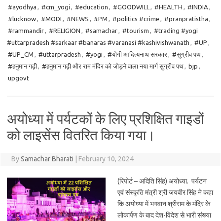
#ayodhya
,
#cm_yogi
,
#education
,
#GOODWILL
,
#HEALTH
,
#INDIA
,
#lucknow
,
#MODI
,
#NEWS
,
#PM
,
#politics #crime
,
#pranpratistha
,
#rammandir
,
#RELIGION
,
#samachar
,
#tourism
,
#trading #yogi
#uttarpradesh #sarkaar #banaras #varanasi #kashivishwanath
,
#UP
,
#UP_CM
,
#uttarpradesh
,
#yogi
,
#योगी आदित्यनाथ सरकार
,
#सुग्रीव पथ
,
#हनुमान गढ़ी
,
#हनुमान गढ़ी और राम मंदिर को जोड़ने वाला नया मार्ग सुग्रीव पथ
,
bjp
,
upgovt
अयोध्या में पर्यटकों के लिए प्रशिक्षित गाइडों
को लाइसेंस वितरित किया गया।
By
Samachar Bharati
|
February 10, 2024
(रिपोर्ट – अदिति सिंह) अयोध्या. पर्यटन
एवं संस्कृति मंत्री श्री जयवीर सिंह ने कहा
कि अयोध्या में भगवान श्रीराम के मंदिर के
लोकार्पण के बाद देश-विदेश से भारी संख्या