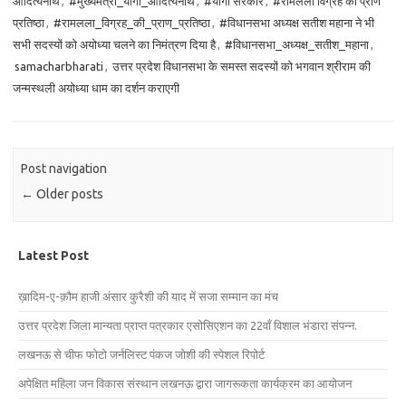
आदित्यनाथ
,
#मुख्यमंत्री_योगी_आदित्यनाथ
,
#योगी सरकार
,
#रामलला विग्रह की प्राण
प्रतिष्ठा
,
#रामलला_विग्रह_की_प्राण_प्रतिष्ठा
,
#विधानसभा अध्यक्ष सतीश महाना ने भी
सभी सदस्यों को अयोध्या चलने का निमंत्रण दिया है
,
#विधानसभा_अध्यक्ष_सतीश_महाना
,
samacharbharati
,
उत्तर प्रदेश विधानसभा के समस्त सदस्यों को भगवान श्रीराम की
जन्मस्थली अयोध्या धाम का दर्शन कराएगी
Post navigation
←
Older posts
Latest Post
ख़ादिम-ए-क़ौम हाजी अंसार कुरैशी की याद में सजा सम्मान का मंच
उत्तर प्रदेश जिला मान्यता प्राप्त पत्रकार एसोसिएशन का 22वाँ विशाल भंडारा संपन्न.
लखनऊ से चीफ फोटो जर्नलिस्ट पंकज जोशी की स्पेशल रिपोर्ट
अपेक्षित महिला जन विकास संस्थान लखनऊ द्वारा जागरूकता कार्यक्रम का आयोजन