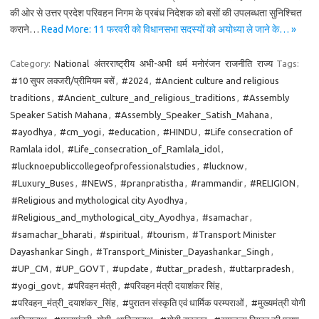
की ओर से उत्तर प्रदेश परिवहन निगम के प्रबंध निदेशक को बसों की उपलब्धता सुनिश्चित
कराने…
Read More: 11 फरवरी को विधानसभा सदस्यों को अयोध्या ले जाने के… »
Category:
National
अंतरराष्ट्रीय
अभी-अभी
धर्म
मनोरंजन
राजनीति
राज्य
Tags:
#10 सुपर लक्जरी/प्रीमियम बसें
,
#2024
,
#Ancient culture and religious
traditions
,
#Ancient_culture_and_religious_traditions
,
#Assembly
Speaker Satish Mahana
,
#Assembly_Speaker_Satish_Mahana
,
#ayodhya
,
#cm_yogi
,
#education
,
#HINDU
,
#Life consecration of
Ramlala idol
,
#Life_consecration_of_Ramlala_idol
,
#lucknoepubliccollegeofprofessionalstudies
,
#lucknow
,
#Luxury_Buses
,
#NEWS
,
#pranpratistha
,
#rammandir
,
#RELIGION
,
#Religious and mythological city Ayodhya
,
#Religious_and_mythological_city_Ayodhya
,
#samachar
,
#samachar_bharati
,
#spiritual
,
#tourism
,
#Transport Minister
Dayashankar Singh
,
#Transport_Minister_Dayashankar_Singh
,
#UP_CM
,
#UP_GOVT
,
#update
,
#uttar_pradesh
,
#uttarpradesh
,
#yogi_govt
,
#परिवहन मंत्री
,
#परिवहन मंत्री दयाशंकर सिंह
,
#परिवहन_मंत्री_दयाशंकर_सिंह
,
#पुरातन संस्कृति एवं धार्मिक परम्पराओं
,
#मुख्यमंत्री योगी