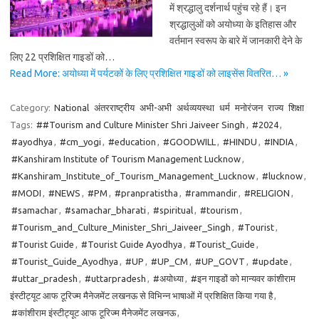
में श्रद्धालु दर्शनार्थ पहुंच रहे हैं। इन
श्रद्धालुओं को अयोध्या के इतिहास और
वर्तमान स्वरूप के बारे में जानकारी देने के
लिए 22 प्रशिक्षित गाइडों को…
Read More: अयोध्या में पर्यटकों के लिए प्रशिक्षित गाइडों को लाइसेंस वितरित… »
Category:
National
अंतरराष्ट्रीय
अभी-अभी
अर्थव्ययस्था
धर्म
मनोरंजन
राज्य
शिक्षा
Tags:
##Tourism and Culture Minister Shri Jaiveer Singh
,
#2024
,
#ayodhya
,
#cm_yogi
,
#education
,
#GOODWILL
,
#HINDU
,
#INDIA
,
#Kanshiram Institute of Tourism Management Lucknow
,
#Kanshiram_Institute_of_Tourism_Management_Lucknow
,
#lucknow
,
#MODI
,
#NEWS
,
#PM
,
#pranpratistha
,
#rammandir
,
#RELIGION
,
#samachar
,
#samachar_bharati
,
#spiritual
,
#tourism
,
#Tourism_and_Culture_Minister_Shri_Jaiveer_Singh
,
#Tourist
,
#Tourist Guide
,
#Tourist Guide Ayodhya
,
#Tourist_Guide
,
#Tourist_Guide_Ayodhya
,
#UP
,
#UP_CM
,
#UP_GOVT
,
#update
,
#uttar_pradesh
,
#uttarpradesh
,
#अयोध्या
,
#इन गाइडों को मान्यवर कांशीराम
इंस्टीट्यूट आफ टूरिज्म मैनेजमेंट लखनऊ से विभिन्न भाषाओं में प्रशिक्षित किया गया है
,
#कांशीराम इंस्टीट्यूट आफ टूरिज्म मैनेजमेंट लखनऊ
,