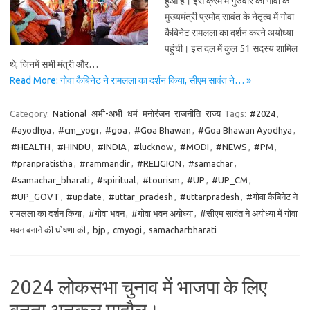
हुआ है। इस क्रम में गुरुवार को गोवा के
मुख्यमंत्री प्रमोद सावंत के नेतृत्व में गोवा
कैबिनेट रामलला का दर्शन करने अयोध्या
पहुंची। इस दल में कुल 51 सदस्य शामिल
थे, जिनमें सभी मंत्री और…
Read More: गोवा कैबिनेट ने रामलला का दर्शन किया, सीएम सावंत ने… »
Category:
National
अभी-अभी
धर्म
मनोरंजन
राजनीति
राज्य
Tags:
#2024
,
#ayodhya
,
#cm_yogi
,
#goa
,
#Goa Bhawan
,
#Goa Bhawan Ayodhya
,
#HEALTH
,
#HINDU
,
#INDIA
,
#lucknow
,
#MODI
,
#NEWS
,
#PM
,
#pranpratistha
,
#rammandir
,
#RELIGION
,
#samachar
,
#samachar_bharati
,
#spiritual
,
#tourism
,
#UP
,
#UP_CM
,
#UP_GOVT
,
#update
,
#uttar_pradesh
,
#uttarpradesh
,
#गोवा कैबिनेट ने
रामलला का दर्शन किया
,
#गोवा भवन
,
#गोवा भवन अयोध्या
,
#सीएम सावंत ने अयोध्या में गोवा
भवन बनाने की घोषणा की
,
bjp
,
cmyogi
,
samacharbharati
2024 लोकसभा चुनाव में भाजपा के लिए
बनता अनुकूल माहौल।