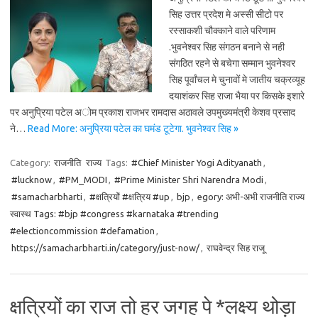
सिह उत्तर प्रदेश मे अस्सी सीटो पर
रस्साकशी चौक्काने वाले परिणाम
.भुवनेश्वर सिह संगठन बनाने से नही
संगठित रहने से बचेगा सम्मान भुवनेश्वर
सिह पूर्वांचल मे चुनावों मे जातीय चक्रव्यूह
दयाशंकर सिह राजा भैया पर किसके इशारे
पर अनुप्रिया पटेल अोम प्रकाश राजभर रामदास अठावले उपमुख्यमंत्री केशव प्रसाद
ने…
Read More: अनुप्रिया पटेल का घमंड टूटेगा. भुवनेश्वर सिह »
Category:
राजनीति
राज्य
Tags:
#Chief Minister Yogi Adityanath
,
#lucknow
,
#PM_MODI
,
#Prime Minister Shri Narendra Modi
,
#samacharbharti
,
#क्षत्रियों #क्षत्रिय #up
,
bjp
,
egory: अभी-अभी राजनीति राज्य
स्वास्थ Tags: #bjp #congress #karnataka #trending
#electioncommission #defamation
,
https://samacharbharti.in/category/just-now/
,
राघवेन्द्र सिह राजू
क्षत्रियों का राज तो हर जगह पे *लक्ष्य थोड़ा