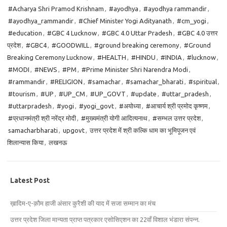
#Acharya Shri Pramod Krishnam
,
#ayodhya
,
#ayodhya rammandir
,
#ayodhya_rammandir
,
#Chief Minister Yogi Adityanath
,
#cm_yogi
,
#education
,
#GBC 4 Lucknow
,
#GBC 4.0 Uttar Pradesh
,
#GBC 4.0 उत्तर
प्रदेश
,
#GBC4
,
#GOODWILL
,
#ground breaking ceremony
,
#Ground
Breaking Ceremony Lucknow
,
#HEALTH
,
#HINDU
,
#INDIA
,
#lucknow
,
#MODI
,
#NEWS
,
#PM
,
#Prime Minister Shri Narendra Modi
,
#rammandir
,
#RELIGION
,
#samachar
,
#samachar_bharati
,
#spiritual
,
#tourism
,
#UP
,
#UP_CM
,
#UP_GOVT
,
#update
,
#uttar_pradesh
,
#uttarpradesh
,
#yogi
,
#yogi_govt
,
#अयोध्या
,
#आचार्य श्री प्रमोद कृष्णम
,
#प्रधानमंत्री श्री नरेंद्र मोदी
,
#मुख्यमंत्री योगी आदित्यनाथ
,
#सम्भल उत्तर प्रदेश
,
samacharbharati
,
upgovt
,
उत्तर प्रदेश में श्री कल्कि धाम का भूमिपूजन एवं
शिलान्यास किया
,
लखनऊ
Latest Post
ख़ादिम-ए-क़ौम हाजी अंसार कुरैशी की याद में सजा सम्मान का मंच
उत्तर प्रदेश जिला मान्यता प्राप्त पत्रकार एसोसिएशन का 22वाँ विशाल भंडारा संपन्न.