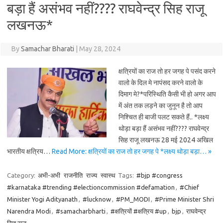
बड़ा हैं असंभव नहीं???? राघवेन्द्र सिह राजू
लखनऊ*
By
Samachar Bharati
|
May 28, 2024
क्षत्रियों का राज तो हर जगह पे पसंद करने
वालो के दिल मे नापंसद करने वालो के
दिमाग मे?*परिस्थिति कैसी भी हो अगर आप
में अंत तक लड़ने का जुनून है तो आप
निश्चित ही बाजी पलट सकते हैं.. *लक्ष्य
थोड़ा बड़ा हैं असंभव नहीं???? राघवेन्द्र
सिह राजू लखनऊ 28 मई 2024 अखिल
भारतीय क्षत्रिय…
Read More: क्षत्रियों का राज तो हर जगह पे *लक्ष्य थोड़ा बड़ा… »
Category:
अभी-अभी
राजनीति
राज्य
स्वास्थ
Tags:
#bjp #congress
#karnataka #trending #electioncommission #defamation
,
#Chief
Minister Yogi Adityanath
,
#lucknow
,
#PM_MODI
,
#Prime Minister Shri
Narendra Modi
,
#samacharbharti
,
#क्षत्रियों #क्षत्रिय #up
,
bjp
,
राघवेन्द्र