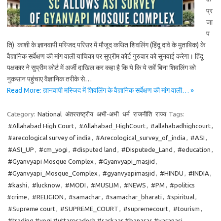
प्र
जा
प
ति) काशी के ज्ञानवापी मस्जिद परिसर में मौजूद कथित शिवलिंग (हिंदू दावे के मुताबिक) के
वैज्ञानिक सर्वेक्षण की मांग वाली याचिका पर सुप्रीम कोर्ट गुरुवार को सुनवाई करेगा। हिंदू
पक्षकार ने सुप्रीम कोर्ट में अर्जी दाखिल कर कहा है कि ये कि ये सर्वे बिना शिवलिंग को
नुकसान पहुंचाए वैज्ञानिक तरीके से…
Read More: ज्ञानवापी मस्जिद में शिवलिंग के वैज्ञानिक सर्वेक्षण की मांग वाली… »
Category:
National
अंतरराष्ट्रीय
अभी-अभी
धर्म
राजनीति
राज्य
Tags:
#Allahabad High Court
,
#Allahabad_HighCourt
,
#allahabadhighcourt
,
#arecological survey of india
,
#Arecological_survey_of_india
,
#ASI
,
#ASI_UP
,
#cm_yogi
,
#disputed land
,
#Disputede_Land
,
#education
,
#Gyanvyapi Mosque Complex
,
#Gyanvyapi_masjid
,
#Gyanvyapi_Mosque_Complex
,
#gyanvyapimasjid
,
#HINDU
,
#INDIA
,
#kashi
,
#lucknow
,
#MODI
,
#MUSLIM
,
#NEWS
,
#PM
,
#politics
#crime
,
#RELIGION
,
#samachar
,
#samachar_bharati
,
#spiritual
,
#Supreme court
,
#SUPREME_COURT
,
#supremecourt
,
#tourism
,
#trading #yogi #uttarpradesh #sarkaar #banaras #varanasi