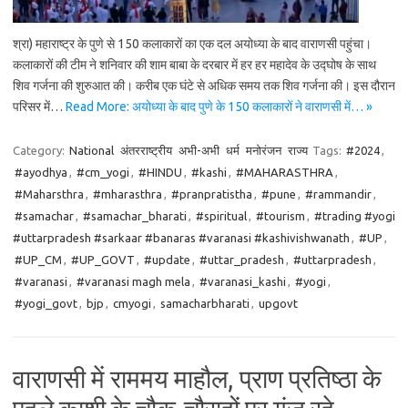
श्रा) महाराष्ट्र के पुणे से 150 कलाकारों का एक दल अयोध्या के बाद वाराणसी पहुंचा।
कलाकारों की टीम ने शनिवार की शाम बाबा के दरबार में हर हर महादेव के उद्घोष के साथ
शिव गर्जना की शुरुआत की। करीब एक घंटे से अधिक समय तक शिव गर्जना की। इस दौरान
परिसर में…
Read More: अयोध्या के बाद पुणे के 150 कलाकारों ने वाराणसी में… »
Category:
National
अंतरराष्ट्रीय
अभी-अभी
धर्म
मनोरंजन
राज्य
Tags:
#2024
,
#ayodhya
,
#cm_yogi
,
#HINDU
,
#kashi
,
#MAHARASTHRA
,
#Maharsthra
,
#mharasthra
,
#pranpratistha
,
#pune
,
#rammandir
,
#samachar
,
#samachar_bharati
,
#spiritual
,
#tourism
,
#trading #yogi
#uttarpradesh #sarkaar #banaras #varanasi #kashivishwanath
,
#UP
,
#UP_CM
,
#UP_GOVT
,
#update
,
#uttar_pradesh
,
#uttarpradesh
,
#varanasi
,
#varanasi magh mela
,
#varanasi_kashi
,
#yogi
,
#yogi_govt
,
bjp
,
cmyogi
,
samacharbharati
,
upgovt
वाराणसी में राममय माहौल, प्राण प्रतिष्ठा के