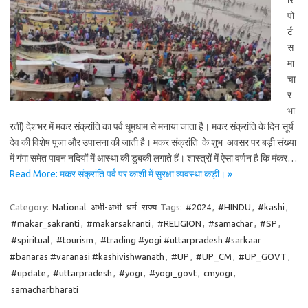
रि
पो
र्ट
स
मा
चा
र
भा
रती) देशभर में मकर संक्रांति का पर्व धूमधाम से मनाया जाता है। मकर संक्रांति के दिन सूर्य
देव की विशेष पूजा और उपासना की जाती है। मकर संक्रांति के शुभ अवसर पर बड़ी संख्या
में गंगा समेत पावन नदियों में आस्था की डुबकी लगाते हैं। शास्त्रों में ऐसा वर्णन है कि मंकर…
Read More: मकर संक्रांति पर्व पर काशी में सुरक्षा व्यवस्था कड़ी। »
Category:
National
अभी-अभी
धर्म
राज्य
Tags:
#2024
,
#HINDU
,
#kashi
,
#makar_sakranti
,
#makarsakranti
,
#RELIGION
,
#samachar
,
#SP
,
#spiritual
,
#tourism
,
#trading #yogi #uttarpradesh #sarkaar
#banaras #varanasi #kashivishwanath
,
#UP
,
#UP_CM
,
#UP_GOVT
,
#update
,
#uttarpradesh
,
#yogi
,
#yogi_govt
,
cmyogi
,
samacharbharati