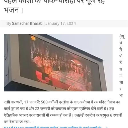
पहले काशी के चौक-चौराहों पर गूंज रहे
भजन।
By
Samachar Bharati
|
January 17, 2024
(ब्यू
रो
रि
पो
र्ट
स
मा
चा
र
भा
रती) वाराणसी, 17 जनवरी: 500 वर्षों की प्रतीक्षा के बाद अयोध्या में राम मंदिर निर्माण का
कार्य पूरा हो गया है और 22 जनवरी को रामलला की प्राण प्रतिष्ठा होने वाली है। इस
ऐतिहासिक अवसर पर वाराणसी भी राममय हो गया है। एलईडी स्क्रीन पर प्रमुख 6 स्थानों
पर दिखाया जा रहा…