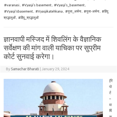
#varanasi
,
#Vyasji's basement
,
#Vyasji's_basement
,
#Vyasji'sbasement
,
#Vyasjikatehkana
,
#पूजा_अर्चना
,
#पूजा-अर्चना
,
#हिंदू
श्रद्धालुओं
,
#हिंदू_श्रद्धालुओं
ज्ञानवापी मस्जिद में शिवलिंग के वैज्ञानिक
सर्वेक्षण की मांग वाली याचिका पर सुप्रीम
कोर्ट सुनवाई करेगा।
By
Samachar Bharati
|
January 29, 2024
(रि
पो
र्ट
–
वा
र्षि
क