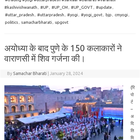
#kashivishwanath
,
#UP
,
#UP_CM
,
#UP_GOVT
,
#update
,
#uttar_pradesh
,
#uttarpradesh
,
#yogi
,
#yogi_govt
,
bjp
,
cmyogi
,
politics
,
samacharbharati
,
upgovt
अयोध्या के बाद पुणे के 150 कलाकारों ने
वाराणसी में शिव गर्जना की।
By
Samachar Bharati
|
January 28, 2024
(रि
पो
र्ट
–
अ
दि
ति
मि