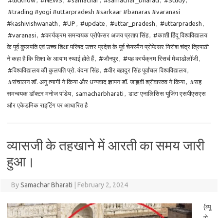
#lucknow
,
#NEWS
,
#samachar
,
#samachar_bharati
,
#Study
,
#trading #yogi #uttarpradesh #sarkaar #banaras #varanasi
#kashivishwanath
,
#UP
,
#update
,
#uttar_pradesh
,
#uttarpradesh
,
#varanasi
,
#कार्यक्रम समन्वयक प्रोफेसर अजय प्रताप सिंह
,
#काशी हिंदू विश्वविद्यालय
के पूर्व कुलपति एवं उच्च शिक्षा परिषद उत्तर प्रदेश के पूर्व चेयरमैन प्रोफेसर गिरीश चंद्र त्रिपाठी
ने कहा है कि शिक्षा के आयाम स्थाई होते हैं
,
#जौनपुर
,
#यह कार्यक्रम रिसर्च मेथाडोलॉजी
,
#विश्वविद्यालय की कुलपति प्रो. वंदना सिंह
,
#वीर बहादुर सिंह पूर्वांचल विश्वविद्यालय
,
#संचालन डॉ. अनु त्यागी ने किया और धन्यवाद ज्ञापन डॉ. जाह्नवी श्रीवास्तव ने किया
,
#सह
समन्वयक डॉक्टर मनोज पांडेय
,
samacharbharati
,
डाटा एनालिसिस यूजिंग एसपीएसएस
और एकेडमिक राइटिंग पर आधारित है
व्यासजी के तहखाने में आरती का समय जारी
हुआ।
By
Samachar Bharati
|
February 2, 2024
(ब्यू