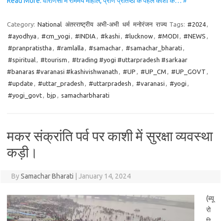
Read More: वाराणसी में राममय माहौल, प्राण प्रतिष्ठा के पहले काशी के… »
Category:
National
अंतरराष्ट्रीय
अभी-अभी
धर्म
मनोरंजन
राज्य
Tags:
#2024
,
#ayodhya
,
#cm_yogi
,
#INDIA
,
#kashi
,
#lucknow
,
#MODI
,
#NEWS
,
#pranpratistha
,
#ramlalla
,
#samachar
,
#samachar_bharati
,
#spiritual
,
#tourism
,
#trading #yogi #uttarpradesh #sarkaar
#banaras #varanasi #kashivishwanath
,
#UP
,
#UP_CM
,
#UP_GOVT
,
#update
,
#uttar_pradesh
,
#uttarpradesh
,
#varanasi
,
#yogi
,
#yogi_govt
,
bjp
,
samacharbharati
मकर संक्रांति पर्व पर काशी में सुरक्षा व्यवस्था
कड़ी।
By
Samachar Bharati
|
January 14, 2024
(ब्यू
रो