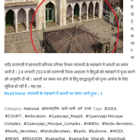
रो
रि
पो
र्ट
स
मा
चा
र
भा
रती) वाराणसी में ज्ञानवापी मस्जिद परिसर स्थित व्यासजी के तहखाने में आरती का समय
जारी है। 24 जनवरी 2024 को वाराणसी जिला अदालत ने हिंदुओं को तहखाने में पूजा करने
की अनुमति दी थी। आरती का समय तय होने से हिंदू श्रद्धालुओं को पूजा-अर्चना के लिए
सुविधा हो रही है। यह एक…
Read More: व्यासजी के तहखाने में आरती का समय जारी हुआ। »
Category:
National
अंतरराष्ट्रीय
अभी-अभी
धर्म
राज्य
Tags:
#2024
,
#COURT
,
#education
,
#Gyanvapi_Masjid
,
#Gyanvyapi Mosque
Complex
,
#Gyanvyapi_Mosque_Complex
,
#HINDU
,
#hindu devotees
,
#hindu_devotees
,
#hindudevotees
,
#kashi
,
#lucknow
,
#MODI
,
#NEWS
,
#RELIGION
,
#samachar
,
#samachar_bharati
,
#spiritual
,