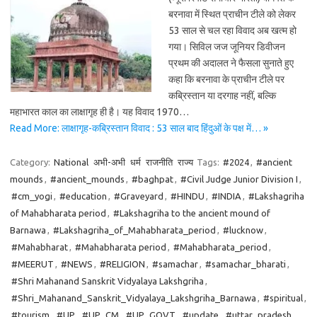
बरनावा में स्थित प्राचीन टीले को लेकर
53 साल से चल रहा विवाद अब खत्म हो
गया। सिविल जज जूनियर डिवीजन
प्रथम की अदालत ने फैसला सुनाते हुए
कहा कि बरनावा के प्राचीन टीले पर
कब्रिस्तान या दरगाह नहीं, बल्कि
महाभारत काल का लाक्षागृह ही है। यह विवाद 1970…
Read More: लाक्षागृह-कब्रिस्तान विवाद : 53 साल बाद हिंदुओं के पक्ष में… »
Category:
National
अभी-अभी
धर्म
राजनीति
राज्य
Tags:
#2024
,
#ancient
mounds
,
#ancient_mounds
,
#baghpat
,
#Civil Judge Junior Division I
,
#cm_yogi
,
#education
,
#Graveyard
,
#HINDU
,
#INDIA
,
#Lakshagriha
of Mahabharata period
,
#Lakshagriha to the ancient mound of
Barnawa
,
#Lakshagriha_of_Mahabharata_period
,
#lucknow
,
#Mahabharat
,
#Mahabharata period
,
#Mahabharata_period
,
#MEERUT
,
#NEWS
,
#RELIGION
,
#samachar
,
#samachar_bharati
,
#Shri Mahanand Sanskrit Vidyalaya Lakshgriha
,
#Shri_Mahanand_Sanskrit_Vidyalaya_Lakshgriha_Barnawa
,
#spiritual
,
#tourism
,
#UP
,
#UP_CM
,
#UP_GOVT
,
#update
,
#uttar_pradesh
,