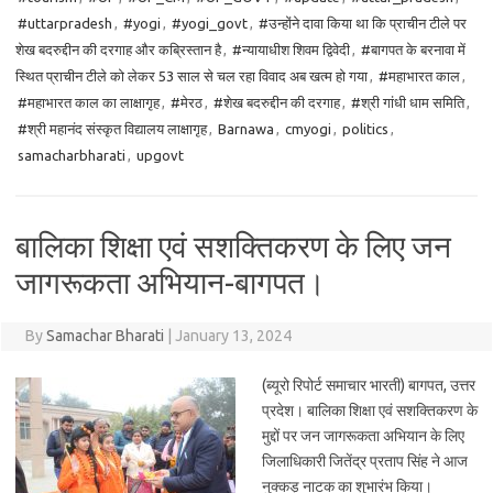
#uttarpradesh
,
#yogi
,
#yogi_govt
,
#उन्होंने दावा किया था कि प्राचीन टीले पर
शेख बदरुद्दीन की दरगाह और कब्रिस्तान है
,
#न्यायाधीश शिवम द्विवेदी
,
#बागपत के बरनावा में
स्थित प्राचीन टीले को लेकर 53 साल से चल रहा विवाद अब खत्म हो गया
,
#महाभारत काल
,
#महाभारत काल का लाक्षागृह
,
#मेरठ
,
#शेख बदरुद्दीन की दरगाह
,
#श्री गांधी धाम समिति
,
#श्री महानंद संस्कृत विद्यालय लाक्षागृह
,
Barnawa
,
cmyogi
,
politics
,
samacharbharati
,
upgovt
बालिका शिक्षा एवं सशक्तिकरण के लिए जन
जागरूकता अभियान-बागपत।
By
Samachar Bharati
|
January 13, 2024
(ब्यूरो रिपोर्ट समाचार भारती) बागपत, उत्तर
प्रदेश। बालिका शिक्षा एवं सशक्तिकरण के
मुद्दों पर जन जागरूकता अभियान के लिए
जिलाधिकारी जितेंद्र प्रताप सिंह ने आज
नुक्कड़ नाटक का शुभारंभ किया।