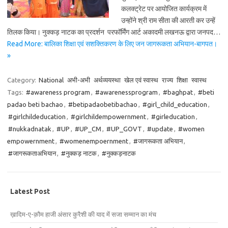
कलक्ट्रेट पर आयोजित कार्यक्रम में
उन्होंने श्री राम सीता की आरती कर उन्हें
तिलक किया। नुक्कड़ नाटक का प्रदर्शन परफॉर्मिंग आर्ट अकादमी लखनऊ द्वारा जनपद…
Read More: बालिका शिक्षा एवं सशक्तिकरण के लिए जन जागरूकता अभियान-बागपत।
»
Category:
National
अभी-अभी
अर्थव्ययस्था
खेल एवं स्वास्थ
राज्य
शिक्षा
स्वास्थ
Tags:
#awareness program
,
#awarenessprogram
,
#baghpat
,
#beti
padao beti bachao
,
#betipadaobetibachao
,
#girl_child_education
,
#girlchildeducation
,
#girlchildempowernment
,
#girleducation
,
#nukkadnatak
,
#UP
,
#UP_CM
,
#UP_GOVT
,
#update
,
#women
empowernment
,
#womenempoernment
,
#जागरूकता अभियान
,
#जागरूकताअभियान
,
#नुक्कड़ नाटक
,
#नुक्कड़नाटक
Latest Post
ख़ादिम-ए-क़ौम हाजी अंसार कुरैशी की याद में सजा सम्मान का मंच