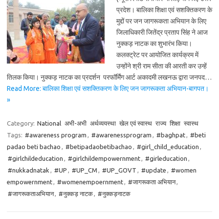
प्रदेश। बालिका शिक्षा एवं सशक्तिकरण के
मुद्दों पर जन जागरूकता अभियान के लिए
जिलाधिकारी जितेंद्र प्रताप सिंह ने आज
नुक्कड़ नाटक का शुभारंभ किया।
कलक्ट्रेट पर आयोजित कार्यक्रम में
उन्होंने श्री राम सीता की आरती कर उन्हें
तिलक किया। नुक्कड़ नाटक का प्रदर्शन परफॉर्मिंग आर्ट अकादमी लखनऊ द्वारा जनपद…
Read More: बालिका शिक्षा एवं सशक्तिकरण के लिए जन जागरूकता अभियान-बागपत।
»
Category:
National
अभी-अभी
अर्थव्ययस्था
खेल एवं स्वास्थ
राज्य
शिक्षा
स्वास्थ
Tags:
#awareness program
,
#awarenessprogram
,
#baghpat
,
#beti
padao beti bachao
,
#betipadaobetibachao
,
#girl_child_education
,
#girlchildeducation
,
#girlchildempowernment
,
#girleducation
,
#nukkadnatak
,
#UP
,
#UP_CM
,
#UP_GOVT
,
#update
,
#women
empowernment
,
#womenempoernment
,
#जागरूकता अभियान
,
#जागरूकताअभियान
,
#नुक्कड़ नाटक
,
#नुक्कड़नाटक