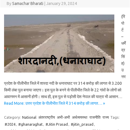
By
Samachar Bharati
|
January 29, 2024
(रि
पो
र्ट
–
धर्में
द्र
सिं
ह)
उ
त्तर
प्रदेश के पीलीभीत जिले में शारदा नदी के धनाराघाट पर 314 करोड़ की लागत से 3.200
किमी लंबा पुल बनाया जाएगा। इस पुल के बनने से पीलीभीत जिले के 22 गांवों के लोगों को
आवागमन में आसानी होगी। साथ ही, इस पुल से पड़ोसी देश नेपाल की यात्रा भी आसान…
Read More: उत्तर प्रदेश के पीलीभीत जिले में 314 करोड़ की लागत… »
Category:
National
अंतरराष्ट्रीय
अभी-अभी
अर्थव्ययस्था
राजनीति
राज्य
Tags:
#2024
,
#ghanaraghat
,
#Jitin Prasad
,
#jitin_prasad
,