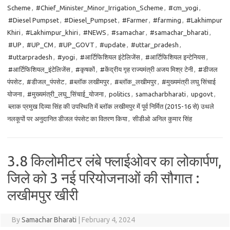
Scheme
,
#Chief_Minister_Minor_Irrigation_Scheme
,
#cm_yogi
,
#Diesel Pumpset
,
#Diesel_Pumpset
,
#Farmer
,
#farming
,
#Lakhimpur
Khiri
,
#Lakhimpur_khiri
,
#NEWS
,
#samachar
,
#samachar_bharati
,
#UP
,
#UP_CM
,
#UP_GOVT
,
#update
,
#uttar_pradesh
,
#uttarpradesh
,
#yogi
,
#आर्टिफिशियल इंटेलिजेंस
,
#आर्टिफिशियल इन्टेनियस
,
#आर्टिफिशियल_इंटेलिजेंस
,
#कृषकों
,
#केंद्रीय गृह राज्यमंत्री अजय मिश्र टेनी
,
#डीजल
पंपसेट
,
#डीजल_पंपसेट
,
#ब्लॉक लखीमपुर
,
#ब्लॉक_लखीमपुर
,
#मुख्यमंत्री लघु सिंचाई
योजना
,
#मुख्यमंत्री_लघु_सिंचाई_योजना
,
politics
,
samacharbharati
,
upgovt
,
ब्लाक प्रमुख दिव्या सिंह की उपस्थिति में ब्लॉक लखीमपुर में पूर्व निर्मित (2015-16 से) उथले
नलकूपों पर अनुदानित डीजल पंपसेट का वितरण किया
,
सीडीओ अनिल कुमार सिंह
3.8 किलोमीटर लंबे फ्लाईओवर का लोकार्पण,
जिले को 3 नई परियोजनाओं की सौगात :
लखीमपुर खीरी
By
Samachar Bharati
|
February 4, 2024