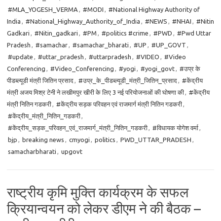
#MLA_YOGESH_VERMA
,
#MODI
,
#National Highway Authority of
India
,
#National_Highway_Authority_of_India
,
#NEWS
,
#NHAI
,
#Nitin
Gadkari
,
#Nitin_gadkari
,
#PM
,
#politics #crime
,
#PWD
,
#Pwd Uttar
Pradesh
,
#samachar
,
#samachar_bharati
,
#UP
,
#UP_GOVT
,
#update
,
#uttar_pradesh
,
#uttarpradesh
,
#VIDEO
,
#Video
Conferencing
,
#Video_Conferencing
,
#yogi
,
#yogi_govt
,
#उप्र के
पीडब्ल्यूडी मंत्री जितिन प्रसाद
,
#उप्र_के_पीडब्ल्यूडी_मंत्री_जितिन_प्रसाद
,
#केंद्रीय
मंत्री अजय मिश्र टेनी ने लखीमपुर खीरी के लिए 3 नई परियोजनाओं की घोषणा की
,
#केंद्रीय
मंत्री नितिन गडकरी
,
#केंद्रीय सड़क परिवहन एवं राजमार्ग मंत्री नितिन गडकरी
,
#केंद्रीय_मंत्री_नितिन_गडकरी
,
#केंद्रीय_सड़क_परिवहन_एवं_राजमार्ग_मंत्री_नितिन_गडकरी
,
#विधायक योगेश वर्मा
,
bjp
,
breaking news
,
cmyogi
,
politics
,
PWD_UTTAR_PRADESH
,
samacharbharati
,
upgovt
राष्ट्रीय कृमि मुक्ति कार्यक्रम के सफल
क्रियान्वयन को लेकर डीएम ने की बैठक –