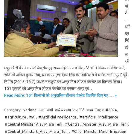
पो
र्ट
–
धर्में
द्र
सिं
ह)
ल
खी
मपुर खीरी में रविवार को केंद्रीय गृह राज्यमंत्री अजय मिश्र ‘टेनी’ ने विधायक योगेश वर्मा,
सीडीओ अनिल कुमार सिंह, ब्लाक प्रमुख दिव्या सिंह की उपस्थिति में ब्लॉक लखीमपुर में पूर्व
निर्मित (2015-16 से) उथले नलकूपों पर अनुदानित डीजल पंपसेट का वितरण किया।
101 कृषकों को अनुदानित डीजल पंपसेट का प्रमाण-पत्र एवं…
Read More: 101 किसानों को अनुदानित डीजल पंपसेट वितरित किए गए :… »
Category:
National
अभी-अभी
अर्थव्ययस्था
राजनीति
राज्य
Tags:
#2024
,
#agriculture
,
#AI
,
#Artificial Intelligence
,
#artificial_intelligence
,
#Central Minister Ajay Misra Teni
,
#Central_Minister_Ajay_Misra_Teni
,
#Central_Ministert_Ajay_Misra_Teni
,
#Chief Minister Minor Irrigation