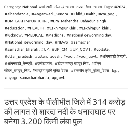
Category:
National
अभी-अभी
खेल एवं स्वास्थ
राज्य
शिक्षा
स्वास्थ
Tags:
#2024
,
#albendazole
,
#Anganwadi_Kendra
,
#Child_Health
,
#cm_yogi
,
#DM_LAKHIMPUR_KHIRI
,
#Dm_Mahendra_Bahadur_singh
,
#education
,
#HEALTH
,
#Lakhimpur Khiri
,
#Lakhimpur_khiri
,
#lucknow
,
#MEDICAL
,
#Medicine
,
#national deworming day
,
#National_deworming_day
,
#NEWS
,
#samachar
,
#samachar_bharati
,
#UP
,
#UP_CM
,
#UP_GOVT
,
#update
,
#uttar_pradesh
,
#uttarpradesh
,
#yogi
,
#yogi_govt
,
#आंगनवाड़ी केन्द्रों
,
#आंगनवाड़ी_केन्द्रों
,
#एल्बेंडाजॉल
,
#डीएम महेंद्र बहादुर सिंह
,
#डीएम
महेंद्र_बहादुर_सिंह
,
#राष्ट्रीय कृमि मुक्ति दिवस
,
#राष्ट्रीय कृमि_मुक्ति_दिवस
,
bjp
,
cmyogi
,
samacharbharati
,
upgovt
उत्तर प्रदेश के पीलीभीत जिले में 314 करोड़
की लागत से शारदा नदी के धनाराघाट पर
बनेगा 3.200 किमी लंबा पुल