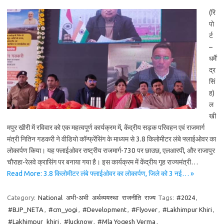
(रि
पो
र्ट
–
धर्में
द्र
सिं
ह)
ल
खी
मपुर खीरी में रविवार को एक महत्वपूर्ण कार्यक्रम में, केंद्रीय सड़क परिवहन एवं राजमार्ग
मंत्री नितिन गडकरी ने वीडियो कॉन्फ्रेंसिंग के माध्यम से 3.8 किलोमीटर लंबे फ्लाईओवर का
लोकार्पण किया। यह फ्लाईओवर राष्ट्रीय राजमार्ग-730 पर छाउछ, एलआरपी, और राजापुर
चौराहा-रेलवे क्रासिंग पर बनाया गया है। इस कार्यक्रम में केंद्रीय गृह राज्यमंत्री…
Read More: 3.8 किलोमीटर लंबे फ्लाईओवर का लोकार्पण, जिले को 3 नई… »
Category:
National
अभी-अभी
अर्थव्ययस्था
राजनीति
राज्य
Tags:
#2024
,
#BJP_NETA
,
#cm_yogi
,
#Development
,
#Flyover
,
#Lakhimpur Khiri
,
#Lakhimpur_khiri
,
#lucknow
,
#Mla Yogesh Verma
,