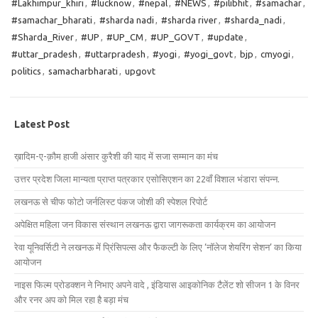
#Lakhimpur_khiri
,
#lucknow
,
#nepal
,
#NEWS
,
#pilibhit
,
#samachar
,
#samachar_bharati
,
#sharda nadi
,
#sharda river
,
#sharda_nadi
,
#Sharda_River
,
#UP
,
#UP_CM
,
#UP_GOVT
,
#update
,
#uttar_pradesh
,
#uttarpradesh
,
#yogi
,
#yogi_govt
,
bjp
,
cmyogi
,
politics
,
samacharbharati
,
upgovt
Latest Post
ख़ादिम-ए-क़ौम हाजी अंसार कुरैशी की याद में सजा सम्मान का मंच
उत्तर प्रदेश जिला मान्यता प्राप्त पत्रकार एसोसिएशन का 22वाँ विशाल भंडारा संपन्न.
लखनऊ से चीफ फोटो जर्नलिस्ट पंकज जोशी की स्पेशल रिपोर्ट
अपेक्षित महिला जन विकास संस्थान लखनऊ द्वारा जागरूकता कार्यक्रम का आयोजन
रेवा यूनिवर्सिटी ने लखनऊ में प्रिंसिपल्स और फैकल्टी के लिए ‘नॉलेज शेयरिंग सेशन’ का किया
आयोजन
नाइस फिल्म प्रोडक्शन ने निभाए अपने वादे , इंडियास आइकोनिक टैलेंट शो सीजन 1 के विनर
और रनर अप को मिल रहा है बड़ा मंच