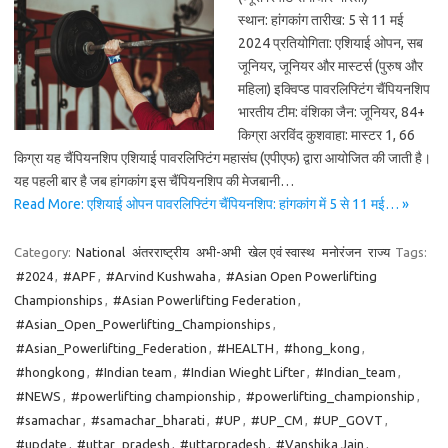
स्थान: हांगकांग तारीख: 5 से 11 मई
2024 प्रतियोगिता: एशियाई ओपन, सब
जूनियर, जूनियर और मास्टर्स (पुरुष और
महिला) इक्विप्ड पावरलिफ्टिंग चैंपियनशिप
भारतीय टीम: वंशिका जैन: जूनियर, 84+
किग्रा अरविंद कुशवाहा: मास्टर 1, 66
किग्रा यह चैंपियनशिप एशियाई पावरलिफ्टिंग महासंघ (एपीएफ) द्वारा आयोजित की जाती है।
यह पहली बार है जब हांगकांग इस चैंपियनशिप की मेजबानी…
Read More: एशियाई ओपन पावरलिफ्टिंग चैंपियनशिप: हांगकांग में 5 से 11 मई… »
Category:
National
अंतरराष्ट्रीय
अभी-अभी
खेल एवं स्वास्थ
मनोरंजन
राज्य
Tags:
#2024
,
#APF
,
#Arvind Kushwaha
,
#Asian Open Powerlifting
Championships
,
#Asian Powerlifting Federation
,
#Asian_Open_Powerlifting_Championships
,
#Asian_Powerlifting_Federation
,
#HEALTH
,
#hong_kong
,
#hongkong
,
#Indian team
,
#Indian Wieght Lifter
,
#Indian_team
,
#NEWS
,
#powerlifting championship
,
#powerlifting_championship
,
#samachar
,
#samachar_bharati
,
#UP
,
#UP_CM
,
#UP_GOVT
,
#update
,
#uttar_pradesh
,
#uttarpradesh
,
#Vanshika Jain
,