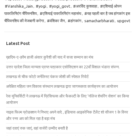
#Vanshika_Jain
,
#yogi
,
#yogi_govt
,
#अरविंद कुशवाहा
,
#एशियाई ओपन
पावरलिफ्टिंग चैंपियनशिप
,
#एशियाई पावरलिफ्टिंग महासंघ
,
#यह पहली बार है जब हांगकांग इस
चैंपियनशिप की मेजबानी करेगा
,
#वंशिका जैन
,
#हांगकांग
,
samacharbharati
,
upgovt
Latest Post
ख़ादिम-ए-क़ौम हाजी अंसार कुरैशी की याद में सजा सम्मान का मंच
उत्तर प्रदेश जिला मान्यता प्राप्त पत्रकार एसोसिएशन का 22वाँ विशाल भंडारा संपन्न.
लखनऊ से चीफ फोटो जर्नलिस्ट पंकज जोशी की स्पेशल रिपोर्ट
अपेक्षित महिला जन विकास संस्थान लखनऊ द्वारा जागरूकता कार्यक्रम का आयोजन
रेवा यूनिवर्सिटी ने लखनऊ में प्रिंसिपल्स और फैकल्टी के लिए ‘नॉलेज शेयरिंग सेशन’ का किया
आयोजन
नाइस फिल्म प्रोडक्शन ने निभाए अपने वादे , इंडियास आइकोनिक टैलेंट शो सीजन 1 के विनर
और रनर अप को मिल रहा है बड़ा मंच
जहां दवाएं रुक जाएं, वहां सर्जरी उम्मीद बनती है