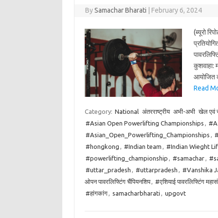
By
Samachar Bharati
|
February 6, 2024
(ब्यूरो रि
प्रतियोगि
पावरलिफ्ट
कुशवाहा: म
आयोजित की
Read More
Category:
National
अंतरराष्ट्रीय
अभी-अभी
खेल एवं स
#Asian Open Powerlifting Championships
,
#As
#Asian_Open_Powerlifting_Championships
,
#
#hongkong
,
#Indian team
,
#Indian Wieght Lif
#powerlifting_championship
,
#samachar
,
#s
#uttar_pradesh
,
#uttarpradesh
,
#Vanshika J
ओपन पावरलिफ्टिंग चैंपियनशिप
,
#एशियाई पावरलिफ्टिंग महास
#हांगकांग
,
samacharbharati
,
upgovt