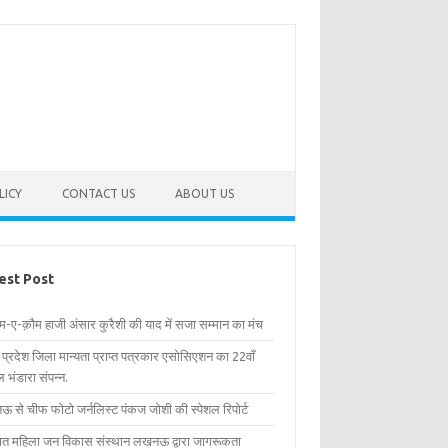
LICY
CONTACT US
ABOUT US
est Post
िम-ए-क़ौम हाजी अंसार कुरैशी की याद में सजा सम्मान का मंच
र प्रदेश जिला मान्यता प्राप्त पत्रकार एसोसिएशन का 22वाँ
 भंडारा संपन्न.
 से चीफ फोटो जर्नलिस्ट पंकज जोशी की स्पेशल रिपोर्ट
्षित महिला जन विकास संस्थान लखनऊ द्वारा जागरूकता