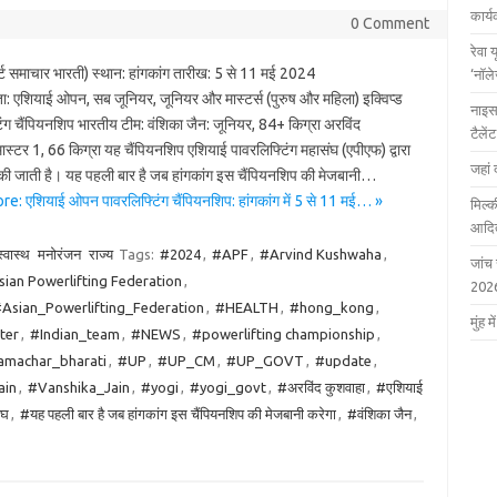
कार्
0 Comment
रेवा 
पोर्ट समाचार भारती) स्थान: हांगकांग तारीख: 5 से 11 मई 2024
‘नॉल
ता: एशियाई ओपन, सब जूनियर, जूनियर और मास्टर्स (पुरुष और महिला) इक्विप्ड
नाइस
िंग चैंपियनशिप भारतीय टीम: वंशिका जैन: जूनियर, 84+ किग्रा अरविंद
टैले
ास्टर 1, 66 किग्रा यह चैंपियनशिप एशियाई पावरलिफ्टिंग महासंघ (एपीएफ) द्वारा
जहां 
 जाती है। यह पहली बार है जब हांगकांग इस चैंपियनशिप की मेजबानी…
: एशियाई ओपन पावरलिफ्टिंग चैंपियनशिप: हांगकांग में 5 से 11 मई… »
मिल्क
आदित
्वास्थ
मनोरंजन
राज्य
Tags:
#2024
,
#APF
,
#Arvind Kushwaha
,
जांच
ian Powerlifting Federation
,
202
Asian_Powerlifting_Federation
,
#HEALTH
,
#hong_kong
,
मुंह
ter
,
#Indian_team
,
#NEWS
,
#powerlifting championship
,
amachar_bharati
,
#UP
,
#UP_CM
,
#UP_GOVT
,
#update
,
ain
,
#Vanshika_Jain
,
#yogi
,
#yogi_govt
,
#अरविंद कुशवाहा
,
#एशियाई
ंघ
,
#यह पहली बार है जब हांगकांग इस चैंपियनशिप की मेजबानी करेगा
,
#वंशिका जैन
,