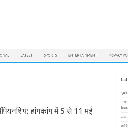
IONAL
LATEST
SPORTS
ENTERTAINMENT
PRIVACY PO
Lat
ख़ाद
उत्त
विशाल
पियनशिप: हांगकांग में 5 से 11 मई
लखनऊ
अपेक