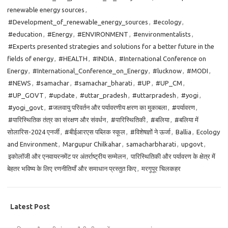
renewable energy sources
,
#Development_of_renewable_energy_sources
,
#ecology
,
#education
,
#Energy
,
#ENVIRONMENT
,
#environmentalists
,
#Experts presented strategies and solutions for a better future in the
fields of energy
,
#HEALTH
,
#INDIA
,
#International Conference on
Energy
,
#International_Conference_on_Energy
,
#lucknow
,
#MODI
,
#NEWS
,
#samachar
,
#samachar_bharati
,
#UP
,
#UP_CM
,
#UP_GOVT
,
#update
,
#uttar_pradesh
,
#uttarpradesh
,
#yogi
,
#yogi_govt
,
#जलवायु परिवर्तन और पर्यावरणीय क्षरण का मुकाबला
,
#पर्यावरण
,
#पारिस्थितिक तंत्र का संरक्षण और संवर्धन
,
#पारिस्थितिकी
,
#बलिया
,
#बलिया में
सोलारिस-2024 एनर्जी
,
#बीईआरएस पब्लिक स्कूल
,
#विशेषज्ञों ने ऊर्जा
,
Ballia
,
Ecology
and Environment
,
Margupur Chilkahar
,
samacharbharati
,
upgovt
,
इकोलॉजी और एनवायरनमेंट पर अंतर्राष्ट्रीय सम्मेलन
,
पारिस्थितिकी और पर्यावरण के क्षेत्र में
बेहतर भविष्य के लिए रणनीतियाँ और समाधान प्रस्तुत किए
,
मरगूपूर चिलकहर
Latest Post