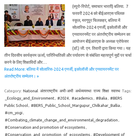
(ब्यूरो-रिपोर्ट, समाचार भारती) बलिया. 7
फरवरी 2024 को बीईआरएस पब्लिक
स्कूल, मरगूपूर चिलकहर, बलिया में
सोलारिस-2024 एनर्जी, इकोलॉजी और
एनवायरनमेंट पर अंतर्राष्ट्रीय सम्मेलन का
आयोजन बीईआरएस के अध्यक्ष प्रोफेसर
(डॉ.) जी. एन. तिवारी द्वारा किया गया। यह
तीन दिवसीय कार्यक्रम ऊर्जा, पारिस्थितिकी और पर्यावरण से संबंधित महत्वपूर्ण मुद्दों पर चर्चा
करने के लिए शिक्षाविदों और…
Read More: बलिया में सोलारिस-2024 एनर्जी, इकोलॉजी और एनवायरनमेंट पर
अंतर्राष्ट्रीय सम्मेलन। »
Category:
National
अंतरराष्ट्रीय
अभी-अभी
अर्थव्ययस्था
राज्य
शिक्षा
स्वास्थ
Tags:
_Ecology_and_Environment
,
#2024
,
#academics
,
#Balia
,
#BERS
Public School
,
#BERS_Public_School_Margupur_Chilkahar_Ballia
,
#cm_yogi
,
#Combating_climate_change_and_environmental_degradation
,
#Conservation and promotion of ecosystems
,
#Conservation_and_promotion_of_ecosystems
,
#Development of