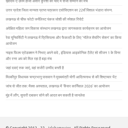
ख़ादिम-ए-क़ौम हाजी अंसार कुरैशी की याद में सजा सम्मान का मंच
उत्तर प्रदेश जिला मान्यता प्राप्त पत्रकार एसोसिएशन का 22वाँ विशाल भंडारा संपन्न.
लखनऊ से चीफ फोटो जर्नलिस्ट पंकज जोशी की स्पेशल रिपोर्ट
अपेक्षित महिला जन विकास संस्थान लखनऊ द्वारा जागरूकता कार्यक्रम का आयोजन
रेवा यूनिवर्सिटी ने लखनऊ में प्रिंसिपल्स और फैकल्टी के लिए ‘नॉलेज शेयरिंग सेशन’ का किया
आयोजन
नाइस फिल्म प्रोडक्शन ने निभाए अपने वादे , इंडियास आइकोनिक टैलेंट शो सीजन 1 के विनर
और रनर अप को मिल रहा है बड़ा मंच
जहां दवाएं रुक जाएं, वहां सर्जरी उम्मीद बनती है
मिल्कीपुर विधायक चन्द्रभानु पासवान ने मुख्यमंत्री योगी आदित्यनाथ से की शिष्टाचार भेंट
जांच से जीत तक: मैक्स अस्पताल, लखनऊ में ‘कैंसर कार्निवाल 2026’ का आयोजन
मुंह में लौंग, सुपारी दबाकर सोने की आदत बन सकती है जानलेवा