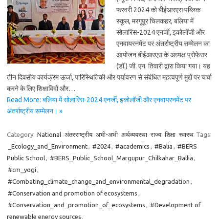
फरवरी 2024 को बीईआरएस पब्लिक
स्कूल, मरगूपूर चिलकहर, बलिया में
सोलारिस-2024 एनर्जी, इकोलॉजी और
एनवायरनमेंट पर अंतर्राष्ट्रीय सम्मेलन का
आयोजन बीईआरएस के अध्यक्ष प्रोफेसर
(डॉ.) जी. एन. तिवारी द्वारा किया गया। यह
तीन दिवसीय कार्यक्रम ऊर्जा, पारिस्थितिकी और पर्यावरण से संबंधित महत्वपूर्ण मुद्दों पर चर्चा
करने के लिए शिक्षाविदों और…
Read More: बलिया में सोलारिस-2024 एनर्जी, इकोलॉजी और एनवायरनमेंट पर
अंतर्राष्ट्रीय सम्मेलन। »
Category:
National
अंतरराष्ट्रीय
अभी-अभी
अर्थव्ययस्था
राज्य
शिक्षा
स्वास्थ
Tags:
_Ecology_and_Environment
,
#2024
,
#academics
,
#Balia
,
#BERS
Public School
,
#BERS_Public_School_Margupur_Chilkahar_Ballia
,
#cm_yogi
,
#Combating_climate_change_and_environmental_degradation
,
#Conservation and promotion of ecosystems
,
#Conservation_and_promotion_of_ecosystems
,
#Development of
renewable energy sources
,