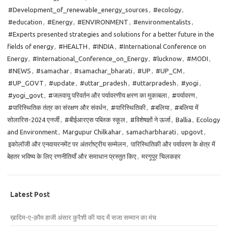
#Development_of_renewable_energy_sources
,
#ecology
,
#education
,
#Energy
,
#ENVIRONMENT
,
#environmentalists
,
#Experts presented strategies and solutions for a better future in the
fields of energy
,
#HEALTH
,
#INDIA
,
#International Conference on
Energy
,
#International_Conference_on_Energy
,
#lucknow
,
#MODI
,
#NEWS
,
#samachar
,
#samachar_bharati
,
#UP
,
#UP_CM
,
#UP_GOVT
,
#update
,
#uttar_pradesh
,
#uttarpradesh
,
#yogi
,
#yogi_govt
,
#जलवायु परिवर्तन और पर्यावरणीय क्षरण का मुकाबला
,
#पर्यावरण
,
#पारिस्थितिक तंत्र का संरक्षण और संवर्धन
,
#पारिस्थितिकी
,
#बलिया
,
#बलिया में
सोलारिस-2024 एनर्जी
,
#बीईआरएस पब्लिक स्कूल
,
#विशेषज्ञों ने ऊर्जा
,
Ballia
,
Ecology
and Environment
,
Margupur Chilkahar
,
samacharbharati
,
upgovt
,
इकोलॉजी और एनवायरनमेंट पर अंतर्राष्ट्रीय सम्मेलन
,
पारिस्थितिकी और पर्यावरण के क्षेत्र में
बेहतर भविष्य के लिए रणनीतियाँ और समाधान प्रस्तुत किए
,
मरगूपूर चिलकहर
Latest Post
ख़ादिम-ए-क़ौम हाजी अंसार कुरैशी की याद में सजा सम्मान का मंच