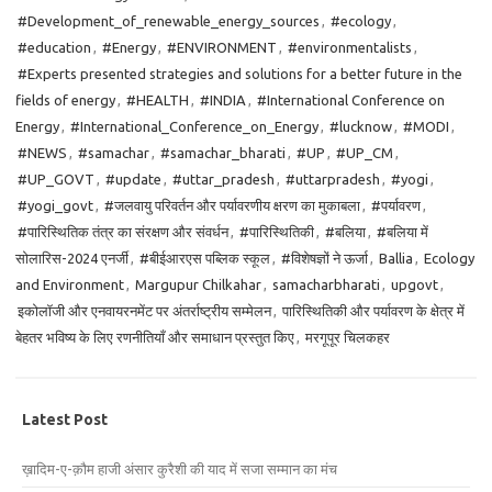
#Development_of_renewable_energy_sources
,
#ecology
,
#education
,
#Energy
,
#ENVIRONMENT
,
#environmentalists
,
#Experts presented strategies and solutions for a better future in the
fields of energy
,
#HEALTH
,
#INDIA
,
#International Conference on
Energy
,
#International_Conference_on_Energy
,
#lucknow
,
#MODI
,
#NEWS
,
#samachar
,
#samachar_bharati
,
#UP
,
#UP_CM
,
#UP_GOVT
,
#update
,
#uttar_pradesh
,
#uttarpradesh
,
#yogi
,
#yogi_govt
,
#जलवायु परिवर्तन और पर्यावरणीय क्षरण का मुकाबला
,
#पर्यावरण
,
#पारिस्थितिक तंत्र का संरक्षण और संवर्धन
,
#पारिस्थितिकी
,
#बलिया
,
#बलिया में
सोलारिस-2024 एनर्जी
,
#बीईआरएस पब्लिक स्कूल
,
#विशेषज्ञों ने ऊर्जा
,
Ballia
,
Ecology
and Environment
,
Margupur Chilkahar
,
samacharbharati
,
upgovt
,
इकोलॉजी और एनवायरनमेंट पर अंतर्राष्ट्रीय सम्मेलन
,
पारिस्थितिकी और पर्यावरण के क्षेत्र में
बेहतर भविष्य के लिए रणनीतियाँ और समाधान प्रस्तुत किए
,
मरगूपूर चिलकहर
Latest Post
ख़ादिम-ए-क़ौम हाजी अंसार कुरैशी की याद में सजा सम्मान का मंच