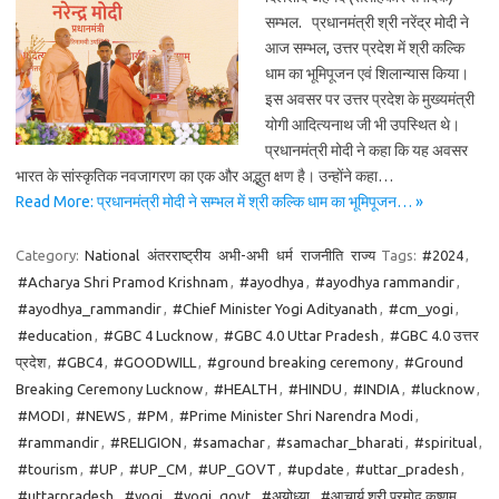
सम्भल. प्रधानमंत्री श्री नरेंद्र मोदी ने
आज सम्भल, उत्तर प्रदेश में श्री कल्कि
धाम का भूमिपूजन एवं शिलान्यास किया।
इस अवसर पर उत्तर प्रदेश के मुख्यमंत्री
योगी आदित्यनाथ जी भी उपस्थित थे।
प्रधानमंत्री मोदी ने कहा कि यह अवसर
भारत के सांस्कृतिक नवजागरण का एक और अद्भुत क्षण है। उन्होंने कहा…
Read More: प्रधानमंत्री मोदी ने सम्भल में श्री कल्कि धाम का भूमिपूजन… »
Category:
National
अंतरराष्ट्रीय
अभी-अभी
धर्म
राजनीति
राज्य
Tags:
#2024
,
#Acharya Shri Pramod Krishnam
,
#ayodhya
,
#ayodhya rammandir
,
#ayodhya_rammandir
,
#Chief Minister Yogi Adityanath
,
#cm_yogi
,
#education
,
#GBC 4 Lucknow
,
#GBC 4.0 Uttar Pradesh
,
#GBC 4.0 उत्तर
प्रदेश
,
#GBC4
,
#GOODWILL
,
#ground breaking ceremony
,
#Ground
Breaking Ceremony Lucknow
,
#HEALTH
,
#HINDU
,
#INDIA
,
#lucknow
,
#MODI
,
#NEWS
,
#PM
,
#Prime Minister Shri Narendra Modi
,
#rammandir
,
#RELIGION
,
#samachar
,
#samachar_bharati
,
#spiritual
,
#tourism
,
#UP
,
#UP_CM
,
#UP_GOVT
,
#update
,
#uttar_pradesh
,
#uttarpradesh
,
#yogi
,
#yogi_govt
,
#अयोध्या
,
#आचार्य श्री प्रमोद कृष्णम
,