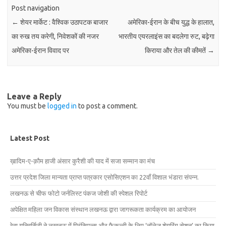
Post navigation
←
शेयर मार्केट : वैश्विक उठापटक बाजार
अमेरिका-ईरान के बीच युद्ध के हालात,
का रुख तय करेगी, निवेशकों की नजर
भारतीय एयरलाइंस का बदलेगा रुट, बढ़ेगा
अमेरिका-ईरान विवाद पर
किराया और तेल की कीमतें
→
Leave a Reply
You must be
logged in
to post a comment.
Latest Post
ख़ादिम-ए-क़ौम हाजी अंसार कुरैशी की याद में सजा सम्मान का मंच
उत्तर प्रदेश जिला मान्यता प्राप्त पत्रकार एसोसिएशन का 22वाँ विशाल भंडारा संपन्न.
लखनऊ से चीफ फोटो जर्नलिस्ट पंकज जोशी की स्पेशल रिपोर्ट
अपेक्षित महिला जन विकास संस्थान लखनऊ द्वारा जागरूकता कार्यक्रम का आयोजन
रेवा यूनिवर्सिटी ने लखनऊ में प्रिंसिपल्स और फैकल्टी के लिए ‘नॉलेज शेयरिंग सेशन’ का किया