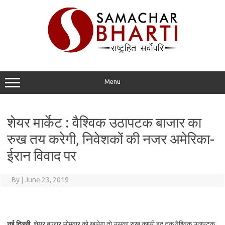
Skip
to
content
Menu
शेयर मार्केट : वैश्विक उठापटक बाजार का
रुख तय करेगी, निवेशकों की नजर अमेरिका-
ईरान विवाद पर
By
|
June 23, 2019
नई दिल्ली.
शेयर बाजार सोमवार को खुलेगा तो उसका रुख काफी हद तक वैश्विक उठापटक