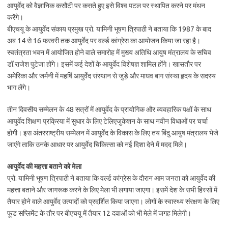
आयुर्वेद को वैज्ञानिक कसौटी पर कसते हुए इसे विश्‍व पटल पर स्‍थापित करने पर मंथन
करेंगे।
बीएचयू के आयुर्वेद संकाय प्रमुख प्रो. यामिनी भूषण त्रिपाठी ने बताया कि 1987 के बाद
अब 14 से 16 फरवरी तक आयुर्वेद पर वर्ल्‍ड कांग्रेस का आयोजन किया जा रहा है।
स्‍वतंत्रता भवन में आयोजित होने वाले समारोह में मुख्‍य अतिथि आयुष मंत्रालय के सचिव
डॉ.राजेश पुटेजा होंगे। इसमें कई देशों के आयुर्वेद विशेषज्ञ शामिल होंगे। खासतौर पर
अमेरिका और जर्मनी में महर्षि आयुर्वेद संस्‍थान से जुड़े और माधव बाग संस्‍था हृदय के सदस्‍य
भाग लेंगे।
तीन दिवसीय सम्‍मेलन के 48 सत्रों में आयुर्वेद के प्रायोगिक और व्‍यवहारिक पक्षों के साथ
आयुर्वेद शिक्षण प्रक्रिया में सुधार के लिए टेलिएजुकेशन के साथ नवीन विधाओं पर चर्चा
होगी। इस अंतरराष्‍ट्रीय सम्‍मेलन में आयुर्वेद के विकास के लिए तय बिंदु आयुष मंत्रालय भेजे
जाएंगे ताकि उनके आधार पर आयुर्वेद चिकित्‍सा को नई दिशा देने में मदद मिले।
आयुर्वेद की महत्ता बताने को मेला
प्रो. यामिनी भूषण त्रिपाठी ने बताया कि वर्ल्‍ड कांग्रेस के दौरान आम जनता को आयुर्वेद की
महत्ता बताने और जागरूक करने के लिए मेला भी लगाया जाएगा। इसमें देश के सभी हिस्‍सों में
तैयार होने वाले आयुर्वेद उत्‍पादों को प्रदर्शित किया जाएगा। लोगों के स्‍वास्‍थ्‍य संरक्षण के लिए
फूड सप्लिमेंट के तौर पर बीएचयू में तैयार 12 दवाओं को भी मेले में जगह मिलेगी।