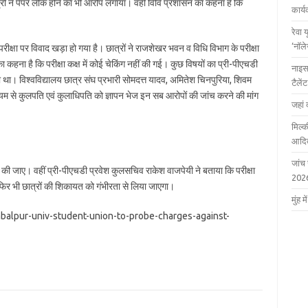
रों ने पेपर लीक होने का भी आरोप लगाया। वहीं विवि प्रशासन का कहना है कि
कार्
रेवा 
‘नॉल
 परीक्षा पर विवाद खड़ा हो गया है। छात्रों ने राजशेखर भवन व विधि विभाग के परीक्षा
 कहना है कि परीक्षा कक्ष में कोई चेकिंग नहीं की गई। कुछ विषयों का प्री-पीएचडी
नाइस
या था। विश्वविद्यालय छात्र संघ प्रभारी सोमदत्त यादव, अमितेश चिनपुरिया, शिवम
टैले
यम से कुलपति एवं कुलाधिपति को ज्ञापन भेज इन सब आरोपों की जांच करने की मांग
जहां 
मिल्क
आदित
जांच
त की जाए। वहीं प्री-पीएचडी प्रवेश कुलसचिव राकेश वाजपेयी ने बताया कि परीक्षा
202
 भी छात्रों की शिकायत को गंभीरता से लिया जाएगा।
मुंह
jabalpur-univ-student-union-to-probe-charges-against-