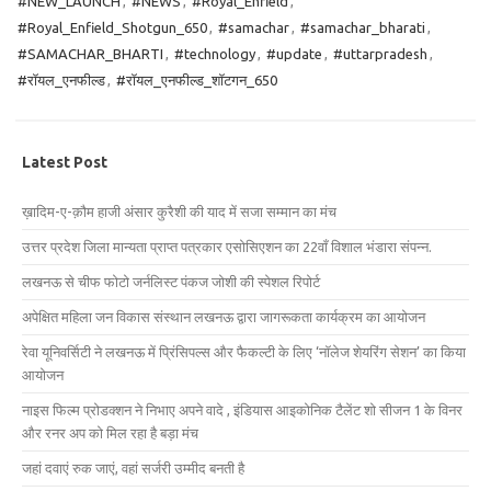
#NEW_LAUNCH
,
#NEWS
,
#Royal_Enfield
,
#Royal_Enfield_Shotgun_650
,
#samachar
,
#samachar_bharati
,
#SAMACHAR_BHARTI
,
#technology
,
#update
,
#uttarpradesh
,
#रॉयल_एनफील्ड
,
#रॉयल_एनफील्ड_शॉटगन_650
Latest Post
ख़ादिम-ए-क़ौम हाजी अंसार कुरैशी की याद में सजा सम्मान का मंच
उत्तर प्रदेश जिला मान्यता प्राप्त पत्रकार एसोसिएशन का 22वाँ विशाल भंडारा संपन्न.
लखनऊ से चीफ फोटो जर्नलिस्ट पंकज जोशी की स्पेशल रिपोर्ट
अपेक्षित महिला जन विकास संस्थान लखनऊ द्वारा जागरूकता कार्यक्रम का आयोजन
रेवा यूनिवर्सिटी ने लखनऊ में प्रिंसिपल्स और फैकल्टी के लिए ‘नॉलेज शेयरिंग सेशन’ का किया
आयोजन
नाइस फिल्म प्रोडक्शन ने निभाए अपने वादे , इंडियास आइकोनिक टैलेंट शो सीजन 1 के विनर
और रनर अप को मिल रहा है बड़ा मंच
जहां दवाएं रुक जाएं, वहां सर्जरी उम्मीद बनती है