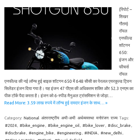
(रिपोर्ट –
शिखर
गौतम)
रॉयल
एनफील्ड
शॉटगन
650:
इंजन और
फीचर्स
रॉयल
एनफील्ड की नई लॉन्च हुई बाइक शॉटगन 650 में 648 सीसी का पेरलल एयरकूल्ड ट्विन
सिलेंडर इंजन दिया गया है। यह इंजन 47 पीएस की अधिकतम शक्ति और 52.3 एनएम का
पीक टॉर्क पैदा करता है। इंजन को 6-स्पीड मैनुअल ट्रांसमिशन से जोड़ा…
Read More: 3.59 लाख रुपये में लॉन्च हुई दमदार इंजन के साथ… »
Category:
National
अंतरराष्ट्रीय
अभी-अभी
अर्थव्ययस्था
मनोरंजन
राज्य
Tags:
#2024
,
#bike_engine
,
#bike_engine_oil
,
#bike_lover
,
#disc_brake
,
#discbrake
,
#engine_bike
,
#engineering
,
#INDIA
,
#new_delhi
,