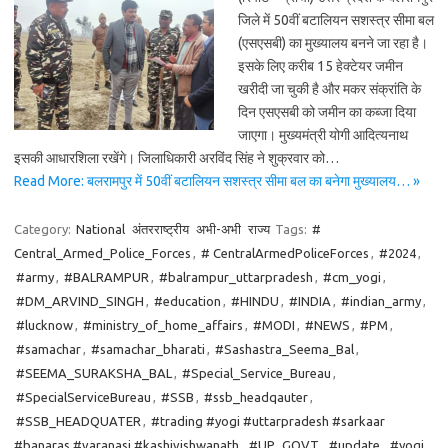
जिले में 50वीं बटालियन सशस्त्र सीमा बल
(एसएसबी) का मुख्यालय बनने जा रहा है।
इसके लिए करीब 15 हेक्टेयर जमीन
खरीदी जा चुकी है और मकर संक्रांति के
दिन एसएसबी को जमीन का कब्जा दिया
जाएगा। मुख्यमंत्री योगी आदित्यनाथ
इसकी आधारशिला रखेंगे। जिलाधिकारी अरविंद सिंह ने शुक्रवार को…
Read More: बलरामपुर में 50वीं बटालियन सशस्त्र सीमा बल का बनेगा मुख्यालय… »
Category:
National
अंतरराष्ट्रीय
अभी-अभी
राज्य
Tags:
#
Central_Armed_Police_Forces
,
# CentralArmedPoliceForces
,
#2024
,
#army
,
#BALRAMPUR
,
#balrampur_uttarpradesh
,
#cm_yogi
,
#DM_ARVIND_SINGH
,
#education
,
#HINDU
,
#INDIA
,
#indian_army
,
#lucknow
,
#ministry_of_home_affairs
,
#MODI
,
#NEWS
,
#PM
,
#samachar
,
#samachar_bharati
,
#Sashastra_Seema_Bal
,
#SEEMA_SURAKSHA_BAL
,
#Special_Service_Bureau
,
#SpecialServiceBureau
,
#SSB
,
#ssb_headqauter
,
#SSB_HEADQUATER
,
#trading #yogi #uttarpradesh #sarkaar
#banaras #varanasi #kashivishwanath
,
#UP_GOVT
,
#update
,
#yogi
,