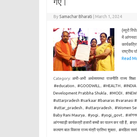
गए।
By
Samachar Bharati
|
March 1, 2024
(ब्यूरो रि
में आंगनवाड
कार्यकत्रि
राष्ट्रीय 
Read More:
Category:
अभी-अभी
अर्थव्ययस्था
राजनीति
राज्य
शिक्षा
#education
,
#GOODWILL
,
#HEALTH
,
#INDIA
Development Pratibha Shukla
,
#MODI
,
#NEW
#uttarpradesh #sarkaar #banaras #varanasi 
#uttar_pradesh
,
#uttarpradesh
,
#Women Sel
Baby Rani Maurya
,
#yogi
,
#yogi_govt
,
#आंगनवाड
आंगनवाड़ी कार्यकत्री हजारों बच्चों का पालन कर रही हैं
,
#प्रध
कल्याण बाल विकास राज्य मंत्री प्रतिभा शुक्ला
,
#महिला स्वय