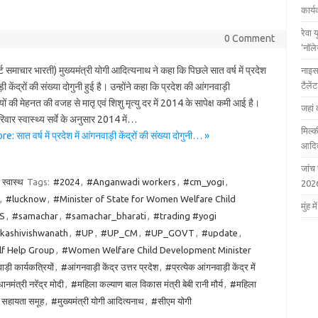
कार्
रेवा 
0 Comment
‘नॉल
पोर्ट समाचार भारती) मुख्यमंत्री योगी आदित्यनाथ ने कहा कि पिछले सात वर्ष में प्रदेश
नाइस
टैले
़ी केंद्रों की संख्या दोगुनी हुई है। उन्होंने कहा कि प्रदेश की आंगनवाड़ी
यों की मेहनत की वजह से मातृ एवं शिशु मृत्यु दर में 2014 के सापेक्ष कमी आई है।
जहां 
परिवार स्वास्थ्य सर्वे के अनुसार 2014 में…
मिल्क
 सात वर्ष में प्रदेश में आंगनवाड़ी केंद्रों की संख्या दोगुनी… »
आदित
जांच
स्वास्थ
Tags:
#2024
,
#Anganwadi workers
,
#cm_yogi
,
202
,
#lucknow
,
#Minister of State for Women Welfare Child
मुंह
S
,
#samachar
,
#samachar_bharati
,
#trading #yogi
#kashivishwanath
,
#UP
,
#UP_CM
,
#UP_GOVT
,
#update
,
f Help Group
,
#Women Welfare Child Development Minister
़ी कार्यकत्रियों
,
#आंगनवाड़ी केंद्र उत्तर प्रदेश
,
#प्रत्येक आंगनवाड़ी केंद्र में
ानमंत्री नरेंद्र मोदी
,
#महिला कल्याण बाल विकास मंत्री बेबी रानी मौर्य
,
#महिला
ं सहायता समूह
,
#मुख्यमंत्री योगी आदित्यनाथ
,
#सीएम योगी