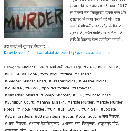
के थाना बिसरख क्षेत्र में 16 नवंबर 2017
को बीजेपी नेता शिवकुमार, उनके गनर और
ड्राइवर की हत्या कर दी गई थी। इस
मामले में पश्चिमी उत्तर प्रदेश के गैंगस्टर
सुंदर भाटी, नरेश तेवतिया व अनिल भाटी
आदि के खिलाफ केस दर्ज किया गया है।
इस मामले की सुनवाई मंगलवार…
Read More: ग्रेटर नोएडा- बीजेपी नेता समेत तिहरे हत्याकांड का मामला। »
Category:
National
अपराध
अभी-अभी
राज्य
Tags:
#2024
,
#BJP_NETA
,
#BJP_SHIVKUMAR
,
#cm_yogi
,
#crime
,
#Ganster
,
#Ganster_Sunder_Bhati
,
#Greater Noida
,
#Greater_Noida
,
#MURDER
,
#NEWS
,
#politics #crime
,
#samachar
,
#samachar_bharati
,
#Sharp_Shooter
,
#STF
,
#Sunder_bhati
,
#Surajpur_Court
,
#Thana_Bisrakh
,
#Triple Murder
,
#Triple Murder
Noida
,
#Triple_Murder
,
#UP
,
#UP_GOVT
,
#UP_STF
,
#update
,
#uttar_pradesh
,
#uttarpradesh
,
#yogi
,
#yogi_govt
,
#थाना बिसरख
,
#थाना_बिसरख
,
#भाजपा नेता शिवकुमार
,
#भाजपा_नेता_शिवकुमार
,
#सूरजपुर कोर्ट
,
#सूरजपुर_कोर्ट
,
bjp
,
cmyogi
,
samacharbharati
,
upgovt