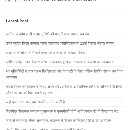
Latest Post
ख़ादिम-ए-क़ौम हाजी अंसार कुरैशी की याद में सजा सम्मान का मंच
उत्तर प्रदेश जिला मान्यता प्राप्त पत्रकार एसोसिएशन का 22वाँ विशाल भंडारा संपन्न.
लखनऊ से चीफ फोटो जर्नलिस्ट पंकज जोशी की स्पेशल रिपोर्ट
अपेक्षित महिला जन विकास संस्थान लखनऊ द्वारा जागरूकता कार्यक्रम का आयोजन
रेवा यूनिवर्सिटी ने लखनऊ में प्रिंसिपल्स और फैकल्टी के लिए ‘नॉलेज शेयरिंग सेशन’ का किया
आयोजन
नाइस फिल्म प्रोडक्शन ने निभाए अपने वादे , इंडियास आइकोनिक टैलेंट शो सीजन 1 के विनर
और रनर अप को मिल रहा है बड़ा मंच
जहां दवाएं रुक जाएं, वहां सर्जरी उम्मीद बनती है
मिल्कीपुर विधायक चन्द्रभानु पासवान ने मुख्यमंत्री योगी आदित्यनाथ से की शिष्टाचार भेंट
जांच से जीत तक: मैक्स अस्पताल, लखनऊ में ‘कैंसर कार्निवाल 2026’ का आयोजन
मुंह में लौंग, सुपारी दबाकर सोने की आदत बन सकती है जानलेवा