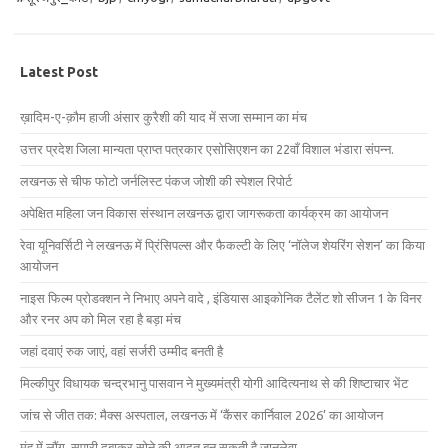
Latest Post
ख़ादिम-ए-क़ौम हाजी अंसार कुरैशी की याद में सजा सम्मान का मंच
उत्तर प्रदेश जिला मान्यता प्राप्त पत्रकार एसोसिएशन का 22वाँ विशाल भंडारा संपन्न.
लखनऊ से चीफ फोटो जर्नलिस्ट पंकज जोशी की स्पेशल रिपोर्ट
अपेक्षित महिला जन विकास संस्थान लखनऊ द्वारा जागरूकता कार्यक्रम का आयोजन
रेवा यूनिवर्सिटी ने लखनऊ में प्रिंसिपल्स और फैकल्टी के लिए ‘नॉलेज शेयरिंग सेशन’ का किया
आयोजन
नाइस फिल्म प्रोडक्शन ने निभाए अपने वादे , इंडियास आइकोनिक टैलेंट शो सीजन 1 के विनर
और रनर अप को मिल रहा है बड़ा मंच
जहां दवाएं रुक जाएं, वहां सर्जरी उम्मीद बनती है
मिल्कीपुर विधायक चन्द्रभानु पासवान ने मुख्यमंत्री योगी आदित्यनाथ से की शिष्टाचार भेंट
जांच से जीत तक: मैक्स अस्पताल, लखनऊ में ‘कैंसर कार्निवाल 2026’ का आयोजन
मुंह में लौंग, सुपारी दबाकर सोने की आदत बन सकती है जानलेवा