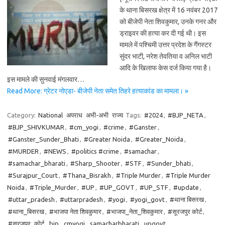
के थाना बिसरख क्षेत्र में 16 नवंबर 2017
को बीजेपी नेता शिवकुमार, उनके गनर और
ड्राइवर की हत्या कर दी गई थी। इस
मामले में पश्चिमी उत्तर प्रदेश के गैंगस्टर
सुंदर भाटी, नरेश तेवतिया व अनिल भाटी
आदि के खिलाफ केस दर्ज किया गया है।
इस मामले की सुनवाई मंगलवार…
Read More: ग्रेटर नोएडा- बीजेपी नेता समेत तिहरे हत्याकांड का मामला। »
Category:
National
अपराध
अभी-अभी
राज्य
Tags:
#2024
,
#BJP_NETA
,
#BJP_SHIVKUMAR
,
#cm_yogi
,
#crime
,
#Ganster
,
#Ganster_Sunder_Bhati
,
#Greater Noida
,
#Greater_Noida
,
#MURDER
,
#NEWS
,
#politics #crime
,
#samachar
,
#samachar_bharati
,
#Sharp_Shooter
,
#STF
,
#Sunder_bhati
,
#Surajpur_Court
,
#Thana_Bisrakh
,
#Triple Murder
,
#Triple Murder
Noida
,
#Triple_Murder
,
#UP
,
#UP_GOVT
,
#UP_STF
,
#update
,
#uttar_pradesh
,
#uttarpradesh
,
#yogi
,
#yogi_govt
,
#थाना बिसरख
,
#थाना_बिसरख
,
#भाजपा नेता शिवकुमार
,
#भाजपा_नेता_शिवकुमार
,
#सूरजपुर कोर्ट
,
#सूरजपुर_कोर्ट
,
bjp
,
cmyogi
,
samacharbharati
,
upgovt