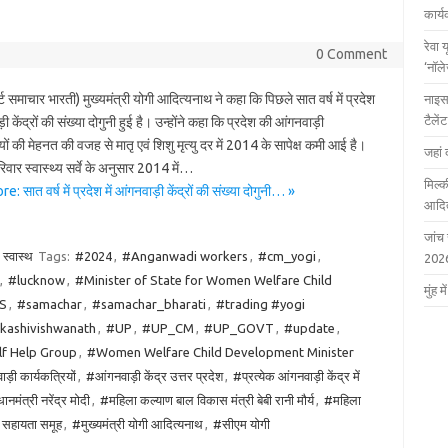
कार्
रेवा 
0 Comment
‘नॉल
पोर्ट समाचार भारती) मुख्यमंत्री योगी आदित्यनाथ ने कहा कि पिछले सात वर्ष में प्रदेश
नाइस
टैले
़ी केंद्रों की संख्या दोगुनी हुई है। उन्होंने कहा कि प्रदेश की आंगनवाड़ी
यों की मेहनत की वजह से मातृ एवं शिशु मृत्यु दर में 2014 के सापेक्ष कमी आई है।
जहां 
परिवार स्वास्थ्य सर्वे के अनुसार 2014 में…
मिल्क
 सात वर्ष में प्रदेश में आंगनवाड़ी केंद्रों की संख्या दोगुनी… »
आदित
जांच
स्वास्थ
Tags:
#2024
,
#Anganwadi workers
,
#cm_yogi
,
202
,
#lucknow
,
#Minister of State for Women Welfare Child
मुंह
S
,
#samachar
,
#samachar_bharati
,
#trading #yogi
#kashivishwanath
,
#UP
,
#UP_CM
,
#UP_GOVT
,
#update
,
f Help Group
,
#Women Welfare Child Development Minister
़ी कार्यकत्रियों
,
#आंगनवाड़ी केंद्र उत्तर प्रदेश
,
#प्रत्येक आंगनवाड़ी केंद्र में
ानमंत्री नरेंद्र मोदी
,
#महिला कल्याण बाल विकास मंत्री बेबी रानी मौर्य
,
#महिला
ं सहायता समूह
,
#मुख्यमंत्री योगी आदित्यनाथ
,
#सीएम योगी