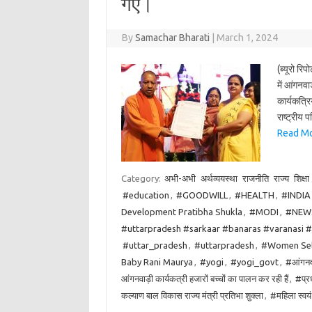
गए।
By
Samachar Bharati
|
March 1, 2024
(ब्यूरो रि
में आंगनवाड
कार्यकत्रि
राष्ट्रीय 
Read More:
Category:
अभी-अभी
अर्थव्ययस्था
राजनीति
राज्य
शिक्षा
#education
,
#GOODWILL
,
#HEALTH
,
#INDIA
Development Pratibha Shukla
,
#MODI
,
#NEW
#uttarpradesh #sarkaar #banaras #varanasi 
#uttar_pradesh
,
#uttarpradesh
,
#Women Sel
Baby Rani Maurya
,
#yogi
,
#yogi_govt
,
#आंगनवाड
आंगनवाड़ी कार्यकत्री हजारों बच्चों का पालन कर रही हैं
,
#प्रध
कल्याण बाल विकास राज्य मंत्री प्रतिभा शुक्ला
,
#महिला स्वय