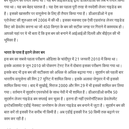
बम सुदर्शन को तैयार किया था। यह बम आईआरडीई द्वारा डीआरडीओ की लैब में तैयार किया
गया था। यह बम बेहद घातक है। यह देश का पहला पूरी तरह से स्‍वदेशी लेजर गाइडेड बम
है। इसको खासतौर पर वायुसेना के लिए ही तैयार किया गया है। डीआरडीओ ने इस
प्रोजेक्‍ट की शुरुआत वर्ष 2006 में की थी। इसका मकसद एक ऐसी एडवांस्‍ड लेजर गाइडेड
किट को डेवलेप करना था जो 450 किग्रा के बम को सटीक जगह पर गिराने में कामयाब हो।
आपको यहां पर ये भी बता दें कि इस बम को बनाने में आईआईअी दिल्‍ली और बीईएल की भी
भूमिका है।
भारत के पास है इतने लेजर बम
इस बम का सबसे पहला परीक्षण ओडिशा के चांदीपुर में 21 जनवरी 2010 में किया था।
इसके अलावा 9 जून 2010 को पोकरण टेस्‍ट रेंज में दोबारा इसका परीक्षण किया गया था।
इसके बाद भी इस बम की सटीकता को अधिक से अधिक बढ़ाया गया। सुदर्शन को पहली बार
भारतीय वायुसेना की मिग 27 यूनिट में शामिल किया। इसके अलावा जेगुवार में भी इसको
शामिल किया गया। बाद में सुखोई, मिराज 2000 और मिग 29 में भी इसको शामिल कर लिया
गया। वर्तमान में सुदर्शन एयरफोर्स के साथ नेवी में भी शामिल है। डीआरडीओ करीब 50
सुदर्शन लेजर गाइडेड बम सप्‍लाई कर चुका है। इतना ही नहीं एयरोनॉटिकल डेवलेपमेंट
इस्‍टेबलिशमेंट एडीई नेक्‍सट जनरेशन के लेजर गाइडेड बम बनाने में जुटा है। सुदर्शन बम की
बात करें तो इसकी रेंज करीब नौ किमी है। अब एडीई इसकी रेंज 50 किमी तक बढ़ाने पर
काम कर रही है।