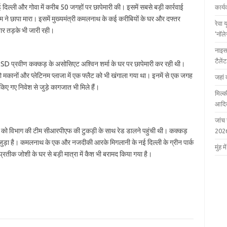
दिल्ली और गोवा में करीब 50 जगहों पर छापेमारी की। इसमें सबसे बड़ी कार्रवाई
कार्
ीम ने छापा मारा। इसमें मुख्यमंत्री कमलनाथ के कई करीबियों के घर और दफ्तर
रेवा 
वार तड़के भी जारी रही।
‘नॉल
नाइस
टैले
OSD प्रवीण कक्कड़ के असोसिएट अश्विन शर्मा के घर पर छापेमारी कर रही थी।
 मकानों और प्‍लेटिनम प्‍लाजा में एक फ्लैट को भी खंगाला गया था। इनमें से एक जगह
जहां 
 गए निवेश से जुड़े कागजात भी मिले हैं।
मिल्क
आदित
जांच
ार को विभाग की टीम सीआरपीएफ की टुकड़ी के साथ रेड डालने पहुंची थी। कक्कड़
202
र से जुड़ा है। कमलनाथ के एक और नजदीकी आरके मिगलानी के नई दिल्ली के ग्रीन पार्क
मुंह
्रतीक जोशी के घर से बड़ी मात्रा में कैश भी बरामद किया गया है।