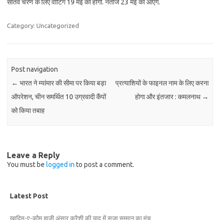
सातवें चरण के लिए वोटिंग 19 मई को होगी. नतीजे 23 मई को आएंगे.
Category: Uncategorized
Post navigation
←
भारत ने म्यांमार की सीमा पर किया बड़ा
प्रत्याशियों के फाइनल नाम के लिए करना
ऑपरेशन, चीन समर्थित 10 उग्रवादी कैंपों
होगा और इंतजार : कमलनाथ
→
को किया तबाह
Leave a Reply
You must be
logged in
to post a comment.
Latest Post
ख़ादिम-ए-क़ौम हाजी अंसार कुरैशी की याद में सजा सम्मान का मंच