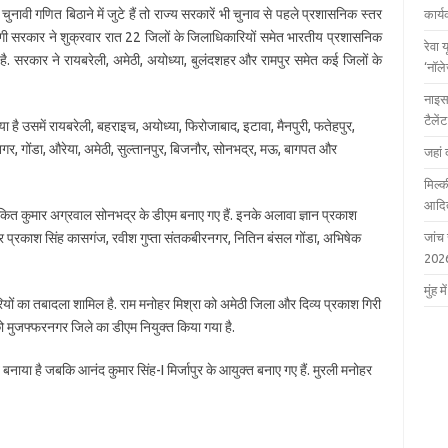
वी गणित बिठाने में जुटे हैं तो राज्य सरकारें भी चुनाव से पहले प्रशासनिक स्तर
कार्
 योगी सरकार ने शुक्रवार रात 22 जिलों के जिलाधिकारियों समेत भारतीय प्रशासनिक
रेवा 
 सरकार ने रायबरेली, अमेठी, अयोध्या, बुलंदशहर और रामपुर समेत कई जिलों के
‘नॉल
नाइस
टैले
 है उसमें रायबरेली, बहराइच, अयोध्या, फिरोजाबाद, इटावा, मैनपुरी, फतेहपुर,
गर, गोंडा, औरेया, अमेठी, सुल्तानपुर, बिजनौर, सोनभद्र, मऊ, बागपत और
जहां 
मिल्क
आदित
ित कुमार अग्रवाल सोनभद्र के डीएम बनाए गए हैं. इनके अलावा ज्ञान प्रकाश
्र प्रकाश सिंह कासगंज, रवीश गुप्ता संतकबीरनगर, नितिन बंसल गोंडा, अभिषेक
जांच
202
मुंह
यों का तबादला शामिल है. राम मनोहर मिश्रा को अमेठी जिला और दिव्य प्रकाश गिरी
ो मुजफ्फरनगर जिले का डीएम नियुक्त किया गया है.
बनाया है जबकि आनंद कुमार सिंह-I मिर्जापुर के आयुक्त बनाए गए हैं. मुरली मनोहर