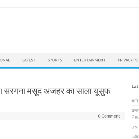
IONAL
LATEST
SPORTS
ENTERTAINMENT
PRIVACY PO
Lat
 जैश सरगना मसूद अजहर का साला यूसुफ
ख़ाद
उत्त
0 Comment
विशाल
लखनऊ
अपेक