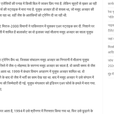
ंसियों की पनाह में किसी बिल में जाकर छिप गया है. लेकिन सूत्रों से ख़बर आ रही
कार्
स की स्ट्राइक में मारा गया है. यूसुफ अजहर ही वो शख्स था, जो मसूद अजहर की
रेवा 
 रहा था. वहीं जैश के आतंकियों को ट्रेनिंग दी जा रही थी.
‘नॉल
नाइस
 12 मिराज-2000 विमानों ने पाकिस्तान में घुसकर एअर स्ट्राइक कर दी. निशाने पर
टैले
इसी में शामिल है बालाकोट का वो इलाका जहां मौलाना मसूद अजहर का साला यूसुफ
जहां 
मिल्क
आदित
 ट्रेनिंग कैंप था. जिसका संचालन मसूद अजहर का निगरानी में मौलाना यूसुफ
जांच
रिश्ते में जैश-ए-मोहम्मद के सरगना मसूद अजहर का साला है. वो काफी समय से जैश
202
ं आता था. 1999 में कंधार विमान अपहरण में यूसुफ अजहर शामिल था. वो
मुंह
े बाद वो जैश में भर्ती का काम देख रहा था. बाद में मसूद अजहर ने उसे संगठन में
ैंप की जिम्मेदारी दी गई. यूसुफ मंगलवार को इंडियन एअर फोर्स के हमले में मारा गया.
ए.
र आता है, 1994 में उसे श्रीनगर में गिरफ्तार किया गया था. फिर उसे छुड़ाने के