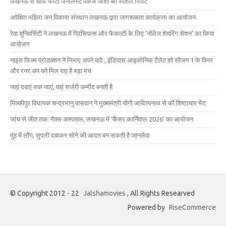
लखनऊ से चीफ फोटो जर्नलिस्ट पंकज जोशी की स्पेशल रिपोर्ट
अपेक्षित महिला जन विकास संस्थान लखनऊ द्वारा जागरूकता कार्यक्रम का आयोजन
रेवा यूनिवर्सिटी ने लखनऊ में प्रिंसिपल्स और फैकल्टी के लिए ‘नॉलेज शेयरिंग सेशन’ का किया
आयोजन
नाइस फिल्म प्रोडक्शन ने निभाए अपने वादे , इंडियास आइकोनिक टैलेंट शो सीजन 1 के विनर
और रनर अप को मिल रहा है बड़ा मंच
जहां दवाएं रुक जाएं, वहां सर्जरी उम्मीद बनती है
मिल्कीपुर विधायक चन्द्रभानु पासवान ने मुख्यमंत्री योगी आदित्यनाथ से की शिष्टाचार भेंट
जांच से जीत तक: मैक्स अस्पताल, लखनऊ में ‘कैंसर कार्निवाल 2026’ का आयोजन
मुंह में लौंग, सुपारी दबाकर सोने की आदत बन सकती है जानलेवा
© Copyright 2012 - 22
Jalshamovies
, All Rights Researved
Powered by
RiseCommerce