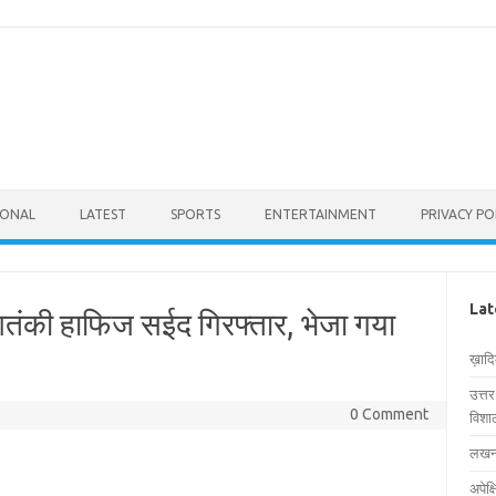
IONAL
LATEST
SPORTS
ENTERTAINMENT
PRIVACY PO
Lat
आतंकी हाफिज सईद गिरफ्तार, भेजा गया
ख़ाद
उत्त
0 Comment
विशाल
लखनऊ
अपेक