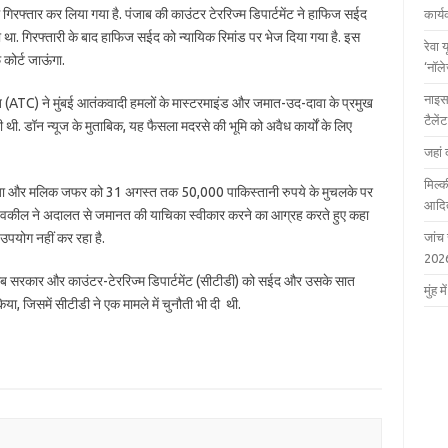
िरफ्तार कर लिया गया है. पंजाब की काउंटर टेररिज्म डिपार्टमेंट ने हाफिज सईद
कार्
ा था. गिरफ्तारी के बाद हाफिज सईद को न्यायिक रिमांड पर भेज दिया गया है. इस
रेवा 
कोर्ट जाऊंगा.
‘नॉल
नाइस
(ATC) ने मुंबई आतंकवादी हमलों के मास्टरमाइंड और जमात-उद-दावा के प्रमुख
टैले
 डॉन न्यूज के मुताबिक, यह फैसला मदरसे की भूमि को अवैध कार्यों के लिए
जहां 
मिल्क
हमजा और मलिक जफर को 31 अगस्त तक 50,000 पाकिस्तानी रुपये के मुचलके पर
आदित
ी वकील ने अदालत से जमानत की याचिका स्वीकार करने का आग्रह करते हुए कहा
उपयोग नहीं कर रहा है.
जांच
202
जाब सरकार और काउंटर-टेररिज्म डिपार्टमेंट (सीटीडी) को सईद और उसके सात
मुंह
या, जिसमें सीटीडी ने एक मामले में चुनौती भी दी थी.