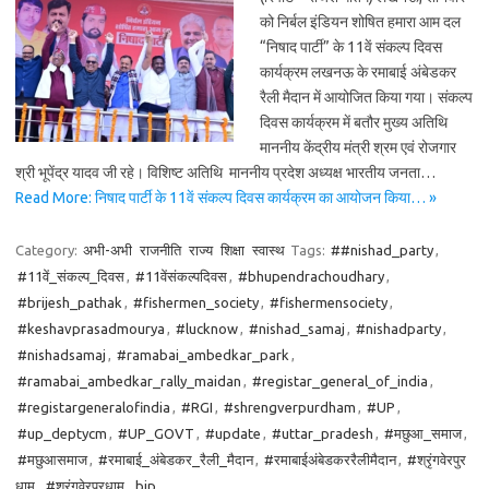
को निर्बल इंडियन शोषित हमारा आम दल
“निषाद पार्टी” के 11वें संकल्प दिवस
कार्यक्रम लखनऊ के रमाबाई अंबेडकर
रैली मैदान में आयोजित किया गया। संकल्प
दिवस कार्यक्रम में बतौर मुख्य अतिथि
माननीय केंद्रीय मंत्री श्रम एवं रोजगार
श्री भूपेंद्र यादव जी रहे। विशिष्ट अतिथि माननीय प्रदेश अध्यक्ष भारतीय जनता…
Read More: निषाद पार्टी के 11वें संकल्प दिवस कार्यक्रम का आयोजन किया… »
Category:
अभी-अभी
राजनीति
राज्य
शिक्षा
स्वास्थ
Tags:
##nishad_party
,
#11वें_संकल्प_दिवस
,
#11वेंसंकल्पदिवस
,
#bhupendrachoudhary
,
#brijesh_pathak
,
#fishermen_society
,
#fishermensociety
,
#keshavprasadmourya
,
#lucknow
,
#nishad_samaj
,
#nishadparty
,
#nishadsamaj
,
#ramabai_ambedkar_park
,
#ramabai_ambedkar_rally_maidan
,
#registar_general_of_india
,
#registargeneralofindia
,
#RGI
,
#shrengverpurdham
,
#UP
,
#up_deptycm
,
#UP_GOVT
,
#update
,
#uttar_pradesh
,
#मछुआ_समाज
,
#मछुआसमाज
,
#रमाबाई_अंबेडकर_रैली_मैदान
,
#रमाबाईअंबेडकररैलीमैदान
,
#श्रृंगवेरपुर
धाम
,
#श्रृंगवेरपुरधाम
,
bjp