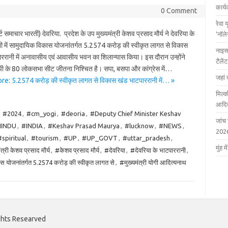
कार्
0 Comment
रेवा 
ोर्ट समाचार भारती) देवरिया. प्रदेश के उप मुख्यमंत्री केशव प्रसाद मौर्य ने देवरिया के
‘नॉल
ी में सामुदायिक विकास योजनांतर्गत 5.2574 करोड़ की स्वीकृत लागत से विकास
नाइस
ररानी में अनावासीय एवं आवासीय भवन का शिलान्यास किया। इस दौरान उन्होंने
टैले
पी के 80 लोकसभा सीट जीतना निश्चित है। सपा, बसपा और कांग्रेस में…
जहां 
e: 5.2574 करोड़ की स्वीकृत लागत से विकास खंड भाटपाररानी में… »
मिल्क
आदित
:
#2024
,
#cm_yogi
,
#deoria
,
#Deputy Chief Minister Keshav
जांच
INDU
,
#INDIA
,
#Keshav Prasad Maurya
,
#lucknow
,
#NEWS
,
202
#spiritual
,
#tourism
,
#UP
,
#UP_GOVT
,
#uttar_pradesh
,
मुंह
त्री केशव प्रसाद मौर्य
,
#केशव प्रसाद मौर्य
,
#देवरिया
,
#देवरिया के भाटपाररानी
,
ास योजनांतर्गत 5.2574 करोड़ की स्वीकृत लागत से
,
#मुख्यमंत्री योगी आदित्यनाथ
ights Researved