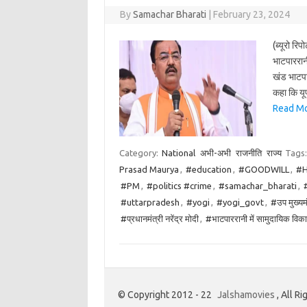
By
Samachar Bharati
|
February 23, 2024
(ब्यूरो रिप
भाटपाररान
खंड भाटपा
कहा कि यू
Read Mor
Category:
National
अभी-अभी
राजनीति
राज्य
Tags
Prasad Maurya
,
#education
,
#GOODWILL
,
#H
#PM
,
#politics #crime
,
#samachar_bharati
,
#uttarpradesh
,
#yogi
,
#yogi_govt
,
#उप मुख्यमं
#प्रधानमंत्री नरेंद्र मोदी
,
#भाटपाररानी में सामुदायिक विक
© Copyright 2012 - 22
Jalshamovies
, All R