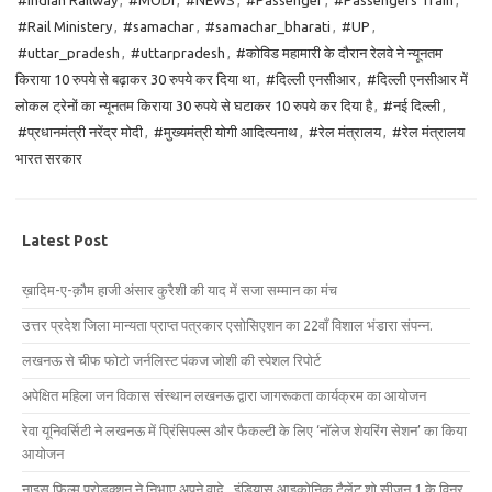
#Indian Railway
,
#MODI
,
#NEWS
,
#Passenger
,
#Passengers Train
,
#Rail Ministery
,
#samachar
,
#samachar_bharati
,
#UP
,
#uttar_pradesh
,
#uttarpradesh
,
#कोविड महामारी के दौरान रेलवे ने न्यूनतम
किराया 10 रुपये से बढ़ाकर 30 रुपये कर दिया था
,
#दिल्ली एनसीआर
,
#दिल्ली एनसीआर में
लोकल ट्रेनों का न्यूनतम किराया 30 रुपये से घटाकर 10 रुपये कर दिया है
,
#नई दिल्ली
,
#प्रधानमंत्री नरेंद्र मोदी
,
#मुख्यमंत्री योगी आदित्यनाथ
,
#रेल मंत्रालय
,
#रेल मंत्रालय
भारत सरकार
Latest Post
ख़ादिम-ए-क़ौम हाजी अंसार कुरैशी की याद में सजा सम्मान का मंच
उत्तर प्रदेश जिला मान्यता प्राप्त पत्रकार एसोसिएशन का 22वाँ विशाल भंडारा संपन्न.
लखनऊ से चीफ फोटो जर्नलिस्ट पंकज जोशी की स्पेशल रिपोर्ट
अपेक्षित महिला जन विकास संस्थान लखनऊ द्वारा जागरूकता कार्यक्रम का आयोजन
रेवा यूनिवर्सिटी ने लखनऊ में प्रिंसिपल्स और फैकल्टी के लिए ‘नॉलेज शेयरिंग सेशन’ का किया
आयोजन
नाइस फिल्म प्रोडक्शन ने निभाए अपने वादे , इंडियास आइकोनिक टैलेंट शो सीजन 1 के विनर