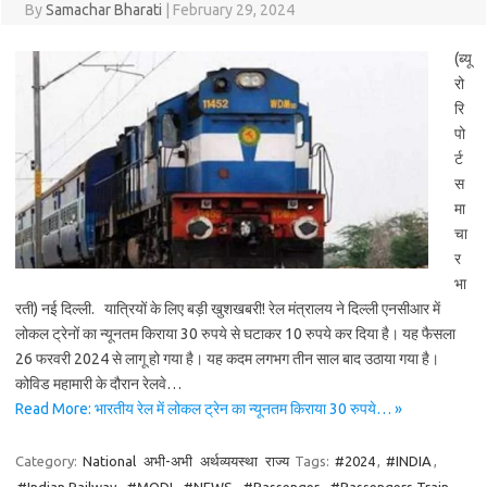
By
Samachar Bharati
|
February 29, 2024
(ब्यू
रो
रि
पो
र्ट
स
मा
चा
र
भा
रती) नई दिल्ली. यात्रियों के लिए बड़ी खुशखबरी! रेल मंत्रालय ने दिल्ली एनसीआर में
लोकल ट्रेनों का न्यूनतम किराया 30 रुपये से घटाकर 10 रुपये कर दिया है। यह फैसला
26 फरवरी 2024 से लागू हो गया है। यह कदम लगभग तीन साल बाद उठाया गया है।
कोविड महामारी के दौरान रेलवे…
Read More: भारतीय रेल में लोकल ट्रेन का न्यूनतम किराया 30 रुपये… »
Category:
National
अभी-अभी
अर्थव्ययस्था
राज्य
Tags:
#2024
,
#INDIA
,