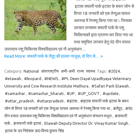
इटावा सफारी पार्क इटावा के बफर जोन से
विगत 18 जनवरी को एक तेन्दुआ घायल
अवस्था में रेस्क्यू किया गया था। जिसका
उपचार तत्समय सफारी पार्क के पशु
चिकित्सकों द्वारा प्रारम्भ कर दिया गया था
तथा समुचित उपचार हेतु पं0 दीन दयाल
उपाध्याय पशु चिकित्सा विश्वविद्यालय एवं गौ अनुसंधान…
Read More: सफारी पार्क के तेंदुए की हालत नाजुक, दो दिन से… »
Category:
National
अंतरराष्ट्रीय
अभी-अभी
राज्य
स्वास्थ
Tags:
#2024
,
#etawah
,
#leopard
,
#NEWS
,
#Pt. Deen Dayal Upadhyaya Veterinary
University and Cow Research Institute Mathura
,
#Safari Park Etawah
,
#samachar
,
#samachar_bharati
,
#UP
,
#UP_GOVT
,
#update
,
#uttar_pradesh
,
#uttarpradesh
,
#इटावा
,
#इटावा सफारी पार्क इटावा के बफर
जोन से विगत 18 जनवरी को एक तेन्दुआ घायल अवस्था में रेस्क्यू किया गया था
,
#तेंदुए
,
#पं0
दीन दयाल उपाध्याय पशु चिकित्सा विश्वविद्यालय एवं गौ अनुसंधान संस्थान मथुरा
,
#सफारी
पार्क
,
#सफारी पार्क इटावा
,
Etawah Deputy Director Dr. Vinay Kumar Singh
,
इटावा के उप निदेशक डा0 विनय कुमार सिंह