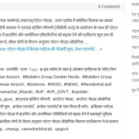
कार्
0 Comment
रेवा 
– मयंक सक्सेना) लखनऊ/ग्रेटर नोएडा. उत्तर प्रदेश में समेकित विकास का खाका
‘नॉल
ोगी सरकार ने ग्राउंड ब्रेकिंग सेरेमनी (जीबीसी-4.0) के आयोजन के साथ ही ग्रेटर
नाइस
त्र में हाउसिंग और कमर्शियल एक्टिविटीज को बढ़ावा देने की प्रक्रिया शुरू कर दी
टैले
रम में, सीएम योगी के विजन अनुसार ग्रेटर नोएडा औद्योगिक…
जहां 
: ग्रेटर नोएडा में बिल्डर प्लॉट्स की नीलामी शुरू, जेवर एयरपोर्ट… »
मिल्क
आदित
्था
राजनीति
राज्य
Tags:
# इस स्कीम के तहत ई-ऑक्शन प्रक्रिया के जरिए जिन
जांच
war Airport
,
#Builders Group Greater Noida
,
#Builders Group
202
ewar Airport
,
#lucknow
,
#MODI
,
#NEWS
,
#Residential and
मुंह
samachar_bharati
,
#UP
,
#UP_GOVT
,
#update
,
i_govt
,
#ग्राउंड ब्रेकिंग सेरेमनी
,
#ग्रेटर नोएडा
,
#ग्रेटर नोएडा औद्योगिक
मी शुरू
,
#जेवर एयरपोर्ट
,
#जेवर एयरपोर्ट के पास स्थित हैं प्लॉट
,
#बिल्डर प्लॉट्स
टर नोएडा में हाउसिंग और कमर्शियल गतिविधियों को बढ़ावा देने में महत्वपूर्ण भूमिका
#सीएम योगी के विजन अनुसार ग्रेटर नोएडा औद्योगिक विकास प्राधिकरण ने 8 प्रकार
jp
,
cmyogi
,
samacharbharati
,
upgovt