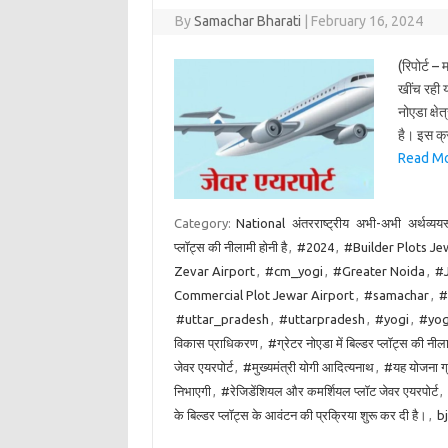
By
Samachar Bharati
|
February 16, 2024
(रिपोर्ट 
खींच रही य
नोएडा क्षे
है। इस क्
Read More
Category:
National
अंतरराष्ट्रीय
अभी-अभी
अर्थव्ययस
प्लॉट्स की नीलामी होनी है
,
#2024
,
#Builder Plots Je
Zevar Airport
,
#cm_yogi
,
#Greater Noida
,
#J
Commercial Plot Jewar Airport
,
#samachar
,
#
#uttar_pradesh
,
#uttarpradesh
,
#yogi
,
#yog
विकास प्राधिकरण
,
#ग्रेटर नोएडा में बिल्डर प्लॉट्स की नीला
जेवर एयरपोर्ट
,
#मुख्यमंत्री योगी आदित्यनाथ
,
#यह योजना ग्रे
निभाएगी
,
#रेजिडेंशियल और कमर्शियल प्लॉट जेवर एयरपोर्ट
,
के बिल्डर प्लॉट्स के आवंटन की प्रक्रिया शुरू कर दी है।
,
b