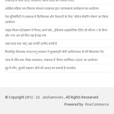
लखनऊ से चीफ फोटो जर्नलिस्ट पंकज जोशी की स्पेशल रिपोर्ट
अपेक्षित महिला जन विकास संस्थान लखनऊ द्वारा जागरूकता कार्यक्रम का आयोजन
रेवा यूनिवर्सिटी ने लखनऊ में प्रिंसिपल्स और फैकल्टी के लिए ‘नॉलेज शेयरिंग सेशन’ का किया
आयोजन
नाइस फिल्म प्रोडक्शन ने निभाए अपने वादे , इंडियास आइकोनिक टैलेंट शो सीजन 1 के विनर
और रनर अप को मिल रहा है बड़ा मंच
जहां दवाएं रुक जाएं, वहां सर्जरी उम्मीद बनती है
मिल्कीपुर विधायक चन्द्रभानु पासवान ने मुख्यमंत्री योगी आदित्यनाथ से की शिष्टाचार भेंट
जांच से जीत तक: मैक्स अस्पताल, लखनऊ में ‘कैंसर कार्निवाल 2026’ का आयोजन
मुंह में लौंग, सुपारी दबाकर सोने की आदत बन सकती है जानलेवा
© Copyright 2012 - 22
Jalshamovies
, All Rights Researved
Powered by
RiseCommerce