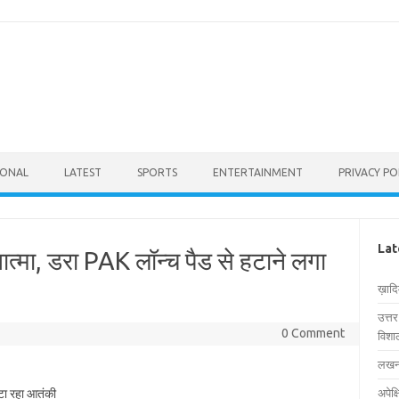
IONAL
LATEST
SPORTS
ENTERTAINMENT
PRIVACY PO
Lat
्मा, डरा PAK लॉन्च पैड से हटाने लगा
ख़ाद
उत्त
0 Comment
विशाल
लखनऊ
अपेक