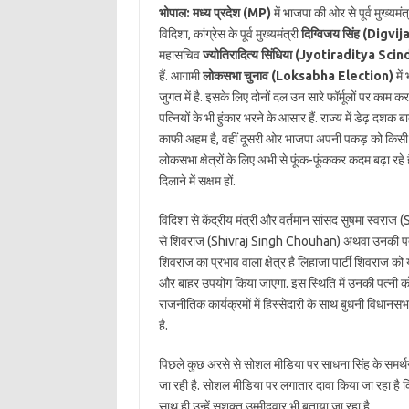
भोपाल:
मध्य प्रदेश (MP)
में भाजपा की ओर से पूर्व मुख्यमंत
विदिशा, कांग्रेस के पूर्व मुख्यमंत्री
दिग्विजय सिंह (Digvi
महासचिव
ज्योतिरादित्य सिंधिया (Jyotiraditya Scin
हैं. आगामी
लोकसभा चुनाव (Loksabha Election)
में
जुगत में है. इसके लिए दोनों दल उन सारे फॉर्मूलों पर काम कर
पत्नियों के भी हुंकार भरने के आसार हैं. राज्य में डेढ़ दश
काफी अहम है, वहीं दूसरी ओर भाजपा अपनी पकड़ को किसी भी स
लोकसभा क्षेत्रों के लिए अभी से फूंक-फूंककर कदम बढ़ा र
दिलाने में सक्षम हों.
विदिशा से केंद्रीय मंत्री और वर्तमान सांसद सुषमा स्वराज
से शिवराज (Shivraj Singh Chouhan) अथवा उनकी पत्नी साधन
शिवराज का प्रभाव वाला क्षेत्र है लिहाजा पार्टी शिवराज को 
और बाहर उपयोग किया जाएगा. इस स्थिति में उनकी पत्नी को प
राजनीतिक कार्यक्रमों में हिस्सेदारी के साथ बुधनी विधान
है.
पिछले कुछ अरसे से सोशल मीडिया पर साधना सिंह के समर्थन 
जा रही है. सोशल मीडिया पर लगातार दावा किया जा रहा है कि
साथ ही उन्हें सशक्त उम्मीदवार भी बताया जा रहा है.