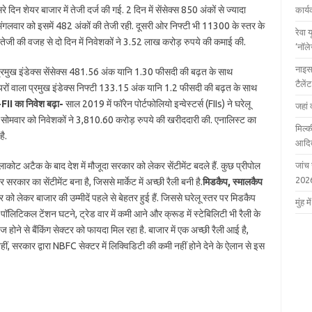
दिन शेयर बाजार में तेजी दर्ज की गई. 2 दिन में सेंसेक्स 850 अंकों से ज्यादा
कार्
 मंगलवार को इसमें 482 अंकों की तेजी रही. दूसरी ओर निफ्टी भी 11300 के स्तर के
रेवा 
में तेजी की वजह से दो दिन में निवेशकों ने 3.52 लाख करोड़ रुपये की कमाई की.
‘नॉल
नाइस
 प्रमुख इंडेक्स सेंसेक्स 481.56 अंक यानि 1.30 फीसदी की बढ़त के साथ
टैले
रों वाला प्रमुख इंडेक्स निफ्टी 133.15 अंक यानि 1.2 फीसदी की बढ़त के साथ
-
FII का निवेश बढ़ा-
साल 2019 में फॉरेन पोर्टफोलियो इन्वेस्टर्स (FIIs) ने घरेलू
जहां 
. सोमवार को निवेशकों ने 3,810.60 करोड़ रुपये की खरीददारी की. एनालिस्ट का
मिल्क
है.
आदित
ाकोट अटैक के बाद देश में मौजूदा सरकार को लेकर सेंटीमेंट बदले हैं. कुछ प्रीपोल
जांच
202
िर सरकार का सेंटीमेंट बना है, जिससे मार्केट में अच्छी रैली बनी है.
मिडकैप, स्मालकैप
र को लेकर बाजार की उम्मीदें पहले से बेहतर हुई हैं. जिससे घरेलू स्तर पर मिडकैप
मुंह
 पॉलिटिकल टेंशन घटने, ट्रेड वार में कमी आने और क्रूड में स्टेबिलिटी भी रैली के
 होने से बैंकिंग सेक्टर को फायदा मिल रहा है. बाजार में एक अच्छी रैली आई है,
वहीं, सरकार द्वारा NBFC सेक्टर में लिक्विडिटी की कमी नहीं होने देने के ऐलान से इस