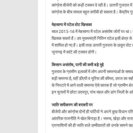
कांग्रेस बीजेपी को कड़ी टक्‍कर दे रही है। उत्‍तरी गुजरात मे
कांग्रेस के बीच मामला बहुत करीबी हो सकता है। केंद्रीय गु
मेहसाणा में पटेल वोट खिसका
साल 2015-16 में मेहसाणा में पटेल असंतोष जोरों पर था।
खिसक सकते हैं। उप मुख्‍यमंत्री नितिन पटेल इसी क्षेत्र स
में शामिल हो गए हैं। इसी तरह उत्‍तरी गुजरात के ठाकुर वोट दोनों 
जूनागढ़ में कांटे की टक्‍कर होगी।
किसान असंतोष, पानी की कमी बड़े मुद्दे
गुजरात के ग्रामीण इलाकों में लोग अपनी समस्‍याओं के समाधा
बड़ी समस्‍या है, वहीं डीएपी व यूरिया की कीमत, उपज का सह
के निपटारे में आने वाली समस्‍या ऐसे कारक हैं जो ग्रामीण क्
इन चुनावों में छोटा उदयपुर, पांच महल और डांग जिलों के अ
जाति समीकरण की बराबरी पर
बीजेपी और कांग्रेस दोनों ही पार्टियों ने अपने कुछ विधान परिष
आंतरिक राजनीति ने खेल बिगाड़ा है। भरूच, खेड़ा और राजकोट
प्रत्‍याशियों की ही जाति वाले उम्‍मीदवारों को उनके सामने