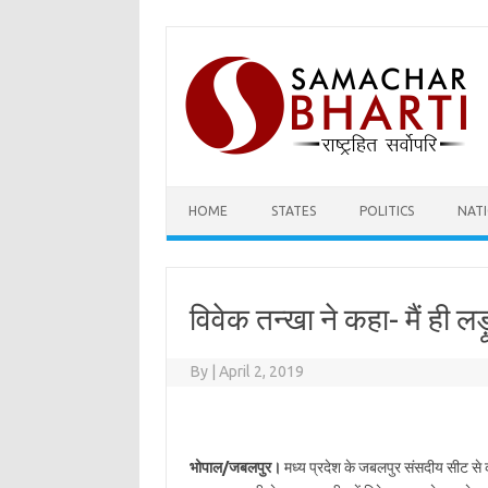
Skip
to
content
HOME
STATES
POLITICS
NAT
विवेक तन्खा ने कहा- मैं ही लड
By
|
April 2, 2019
भोपाल/जबलपुर।
मध्य प्रदेश के जबलपुर संसदीय सीट से कां