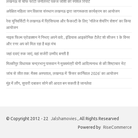
लखनऊ से चीफ फोटो जर्नलिस्ट पंकज जोशी की स्पेशल रिपोर्ट
अपेक्षित महिला जन विकास संस्थान लखनऊ द्वारा जागरूकता कार्यक्रम का आयोजन
रेवा यूनिवर्सिटी ने लखनऊ में प्रिंसिपल्स और फैकल्टी के लिए ‘नॉलेज शेयरिंग सेशन’ का किया
आयोजन
नाइस फिल्म प्रोडक्शन ने निभाए अपने वादे , इंडियास आइकोनिक टैलेंट शो सीजन 1 के विनर
और रनर अप को मिल रहा है बड़ा मंच
जहां दवाएं रुक जाएं, वहां सर्जरी उम्मीद बनती है
मिल्कीपुर विधायक चन्द्रभानु पासवान ने मुख्यमंत्री योगी आदित्यनाथ से की शिष्टाचार भेंट
जांच से जीत तक: मैक्स अस्पताल, लखनऊ में ‘कैंसर कार्निवाल 2026’ का आयोजन
मुंह में लौंग, सुपारी दबाकर सोने की आदत बन सकती है जानलेवा
© Copyright 2012 - 22
Jalshamovies
, All Rights Researved
Powered by
RiseCommerce